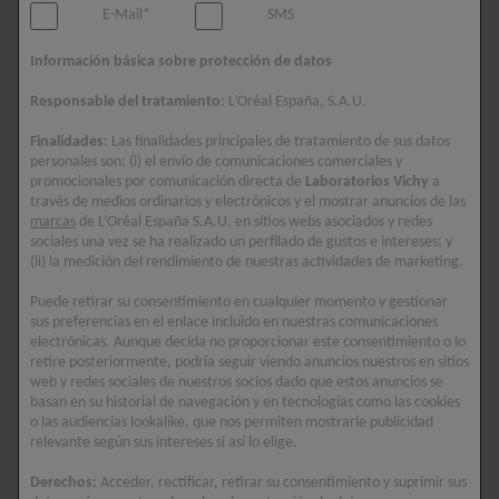
16 SÉRUM DE OJOS
16 CONTORNO DE
E-Mail*
SMS
OJOS
Corrige 16 signos de la
edad.
Corrige 16 signos de la
Información básica sobre protección de datos
edad. +200 % potenciación
del colágeno.
Responsable del tratamiento
: L’Oréal España, S.A.U.
5/5
Finalidades
: Las finalidades principales de tratamiento de sus datos
personales son: (i) el envío de comunicaciones comerciales y
5/5
promocionales por comunicación directa de
Laboratorios Vichy
a
través de medios ordinarios y electrónicos y el mostrar anuncios de las
marcas
de L’Oréal España S.A.U. en sitios webs asociados y redes
sociales una vez se ha realizado un perfilado de gustos e intereses; y
(ii) la medición del rendimiento de nuestras actividades de marketing.
Puede retirar su consentimiento en cualquier momento y gestionar
sus preferencias en el enlace incluido en nuestras comunicaciones
electrónicas. Aunque decida no proporcionar este consentimiento o lo
retire posteriormente, podría seguir viendo anuncios nuestros en sitios
web y redes sociales de nuestros socios dado que estos anuncios se
basan en su historial de navegación y en tecnologías como las cookies
o las audiencias lookalike, que nos permiten mostrarle publicidad
relevante según sus intereses si así lo elige.
Derechos
: Acceder, rectificar, retirar su consentimiento y suprimir sus