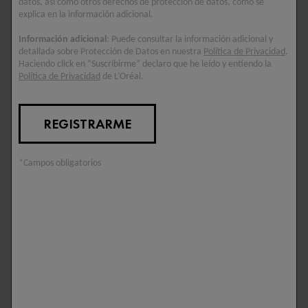
datos, así como otros derechos de protección de datos, como se
explica en la información adicional.
Información adicional
: Puede consultar la información adicional y
detallada sobre Protección de Datos en nuestra
Política de Privacidad
.
Haciendo click en “Suscribirme” declaro que he leído y entiendo la
LIFTACTIV
LIFTACTIV
Política de Privacidad
de L’Oréal.
COLLAGEN SPECIALIST
COLLAGEN SPECIALIST
16 SÉRUM
16 CREMA DE NOCHE
Corrige 16 signos de la
Corrige 16 signos de la
REGISTRARME
edad. Con Tecnología Co-
edad. Con Tecnología Co-
Bonding.
Bonding.
*Campos obligatorios
5/5
5/5