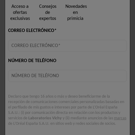
5/5
Acceso a
Consejos
Novedades
ofertas
de
en
exclusivas
expertos
primicia
CORREO ELECTRÓNICO*
NÚMERO DE TELÉFONO
Declaro que tengo 16 años o más y deseo beneficiarme de la
recepción de comunicaciones comerciales personalizadas basadas en
el perfilado de mis gustos e intereses por parte de L’Oréal España
S.A.U.: (i) por comunicación directa en relación con los productos y
servicios de
Laboratorios Vichy
y (ii) mediante anuncios de las
marcas
LIFTACTIV
LIFTACTIV
de L’Oréal España S.A.U. en sitios web y redes sociales de socios.
COLLAGEN SPECIALIST
COLLAGEN SPECIALIST