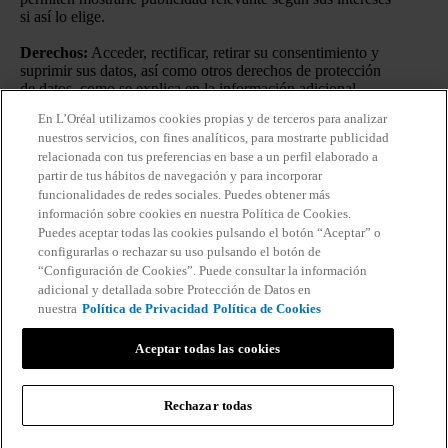
si así lo elige.
Derechos:
Acceder, rectificar, retirar su consentimiento y
suprimir sus datos, así como otros derechos de protección
de datos, como se explica en la información adicional.
En L’Oréal utilizamos cookies propias y de terceros para analizar
Información adicional:
Puede consultar la información
nuestros servicios, con fines analíticos, para mostrarte publicidad
adicional y detallada sobre Protección de Datos en nuestra
relacionada con tus preferencias en base a un perfil elaborado a
Política de Privacidad
.
Haciendo click en “Suscribirme”
partir de tus hábitos de navegación y para incorporar
declaro que he leído y entiendo la
Política de Privacidad
de
funcionalidades de redes sociales. Puedes obtener más
L’Oréal.
información sobre cookies en nuestra Política de Cookies.
Puedes aceptar todas las cookies pulsando el botón “Aceptar” o
configurarlas o rechazar su uso pulsando el botón de
“Configuración de Cookies”. Puede consultar la información
adicional y detallada sobre Protección de Datos en
nuestra
Política de Privacidad
Política de Cookies
Aceptar todas las cookies
Rechazar todas
Información del fabricante: COSMETIQUE ACTIVE INTERNATIONAL
Vichy France CAI/CAF 03 Vichy France TSA 75000 93584 ST OUEN