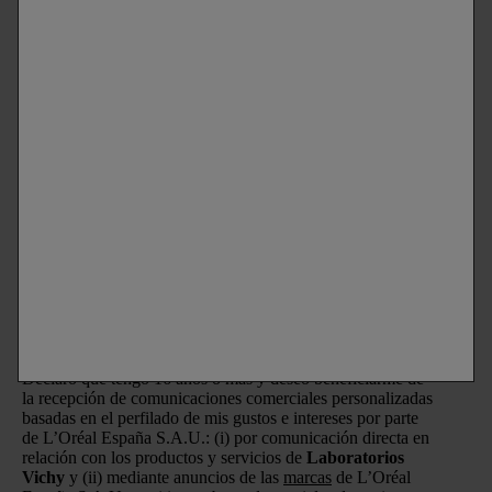
Encuentra una farmacia
Newsletter
PERMANECE EN CONTACTO
SUSCRÍBETE A LA NEWSLETTER
Correo electrónico
Declaro que tengo 16 años o más y deseo beneficiarme de
la recepción de comunicaciones comerciales personalizadas
basadas en el perfilado de mis gustos e intereses por parte
de L’Oréal España S.A.U.: (i) por comunicación directa en
relación con los productos y servicios de
Laboratorios
Vichy
y (ii) mediante anuncios de las
marcas
de L’Oréal