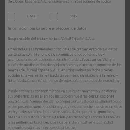
de L’Oréal España S.A.U. en sitios web y redes sociales de socios.
La confusión entre piel seca o deshidratada es habitual, pero la
distinción es vital para elegir la rutina correcta. La gran
E-Mail*
SMS
diferencia entre piel seca y deshidratada
radica en el
elemento del que carece la piel
: lípidos o agua. Mientras
Información básica sobre protección de datos
que la sequedad es un "tipo" de piel (genético y constante), la
Responsable del tratamiento
: L’Oréal España, S.A.U.
deshidratación es un "estado" transitorio que puede afectar a
cualquiera.
Finalidades
: Las finalidades principales de tratamiento de sus datos
personales son: (i) el envío de comunicaciones comerciales y
Piel seca: falta de lípidos
promocionales por comunicación directa de
Laboratorios Vichy
a
través de medios ordinarios y electrónicos y el mostrar anuncios de las
La piel seca es un tipo cutáneo caracterizado por una
marcas
de L’Oréal España S.A.U. en sitios webs asociados y redes
sociales una vez se ha realizado un perfilado de gustos e intereses; y
producción insuficiente de sebo
. Las glándulas sebáceas no
(ii) la medición del rendimiento de nuestras actividades de marketing.
generan los lípidos necesarios para formar una barrera cutánea
robusta. Al carecer de este escudo graso natural, la piel pierde
Puede retirar su consentimiento en cualquier momento y gestionar
sus preferencias en el enlace incluido en nuestras comunicaciones
su capacidad de retener la humedad y queda expuesta a
electrónicas. Aunque decida no proporcionar este consentimiento o lo
agresiones. Es una condición crónica que suele acompañarnos
retire posteriormente, podría seguir viendo anuncios nuestros en sitios
toda la vida, aunque puede acentuarse con la edad.
web y redes sociales de nuestros socios dado que estos anuncios se
basan en su historial de navegación y en tecnologías como las cookies
o las audiencias lookalike, que nos permiten mostrarle publicidad
Piel deshidratada: falta de agua
relevante según sus intereses si así lo elige.