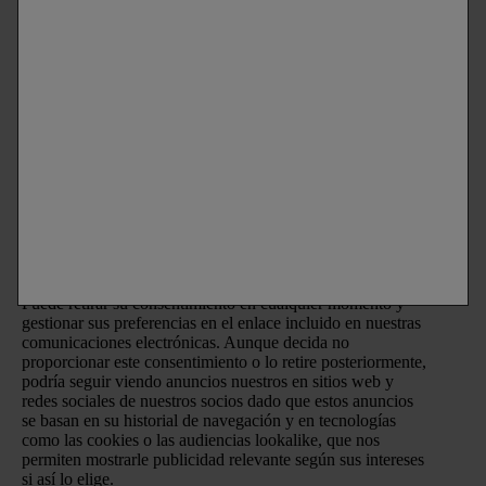
Información básica sobre protección de datos
Responsable del tratamiento:
L’Oréal España, S.A.U.
Finalidades:
Las finalidades principales de tratamiento de
sus datos personales son: (i) el envío de comunicaciones
comerciales y promocionales por comunicación directa de
Laboratorios Vichy
a través de medios ordinarios y
electrónicos y el mostrar anuncios de las
marcas
de L’Oréal
España S.A.U. en sitios webs asociados y redes sociales
una vez se ha realizado un perfilado de gustos e intereses; y
(ii) la medición del rendimiento de nuestras actividades de
marketing.
Puede retirar su consentimiento en cualquier momento y
gestionar sus preferencias en el enlace incluido en nuestras
comunicaciones electrónicas. Aunque decida no
proporcionar este consentimiento o lo retire posteriormente,
podría seguir viendo anuncios nuestros en sitios web y
redes sociales de nuestros socios dado que estos anuncios
se basan en su historial de navegación y en tecnologías
como las cookies o las audiencias lookalike, que nos
permiten mostrarle publicidad relevante según sus intereses
si así lo elige.