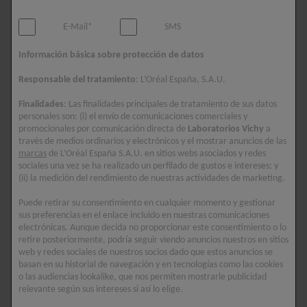
crema que recarga los niveles de Ácido
E-Mail*
SMS
Hialurónico de la piel para un efecto rellenador y
voluminizador.
Información básica sobre protección de datos
Responsable del tratamiento
: L’Oréal España, S.A.U.
Ingredientes clave
Finalidades
: Las finalidades principales de tratamiento de sus datos
ÁCIDO HIALURÓNICO
personales son: (i) el envío de comunicaciones comerciales y
promocionales por comunicación directa de
Laboratorios Vichy
a
Un activo dermatológico de excelencia. Capaz de
través de medios ordinarios y electrónicos y el mostrar anuncios de las
retener hasta 1000 veces su peso en agua, hidrata
marcas
de L’Oréal España S.A.U. en sitios webs asociados y redes
y redensifica la piel.
sociales una vez se ha realizado un perfilado de gustos e intereses; y
(ii) la medición del rendimiento de nuestras actividades de marketing.
AGUA MINERALIZANTE DE VICHY
Enriquecida con 15 minerales esenciales, fortifica la
Puede retirar su consentimiento en cualquier momento y gestionar
sus preferencias en el enlace incluido en nuestras comunicaciones
barrera de la piel.
electrónicas. Aunque decida no proporcionar este consentimiento o lo
retire posteriormente, podría seguir viendo anuncios nuestros en sitios
web y redes sociales de nuestros socios dado que estos anuncios se
basan en su historial de navegación y en tecnologías como las cookies
APLICACIÓN
o las audiencias lookalike, que nos permiten mostrarle publicidad
relevante según sus intereses si así lo elige.