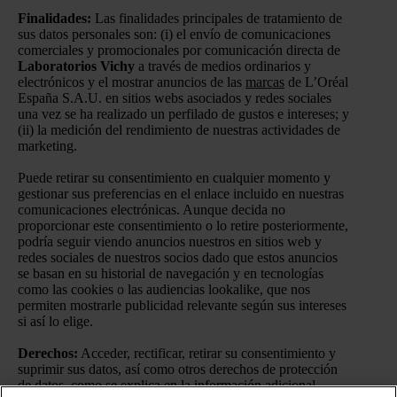
Finalidades:
Las finalidades principales de tratamiento de
sus datos personales son: (i) el envío de comunicaciones
comerciales y promocionales por comunicación directa de
Laboratorios Vichy
a través de medios ordinarios y
electrónicos y el mostrar anuncios de las
marcas
de L’Oréal
España S.A.U. en sitios webs asociados y redes sociales
una vez se ha realizado un perfilado de gustos e intereses; y
(ii) la medición del rendimiento de nuestras actividades de
marketing.
Puede retirar su consentimiento en cualquier momento y
gestionar sus preferencias en el enlace incluido en nuestras
comunicaciones electrónicas. Aunque decida no
proporcionar este consentimiento o lo retire posteriormente,
podría seguir viendo anuncios nuestros en sitios web y
redes sociales de nuestros socios dado que estos anuncios
se basan en su historial de navegación y en tecnologías
como las cookies o las audiencias lookalike, que nos
permiten mostrarle publicidad relevante según sus intereses
si así lo elige.
Derechos:
Acceder, rectificar, retirar su consentimiento y
suprimir sus datos, así como otros derechos de protección
de datos, como se explica en la información adicional.