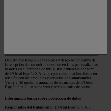
PERMANECE EN CONTACTO
SUSCRÍBETE A LA NEWSLETTER
Correo electrónico
Declaro que tengo 16 años o más y deseo beneficiarme de
la recepción de comunicaciones comerciales personalizadas
basadas en el perfilado de mis gustos e intereses por parte
de L’Oréal España S.A.U.: (i) por comunicación directa en
relación con los productos y servicios de
Laboratorios
Vichy
y (ii) mediante anuncios de las
marcas
de L’Oréal
España S.A.U. en sitios web y redes sociales de socios.
Información básica sobre protección de datos
Responsable del tratamiento:
L’Oréal España, S.A.U.