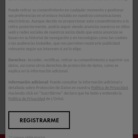
COLÁGENO
Puede retirar su consentimiento en cualquier momento y gestionar
Nuestro primer suplemento
sus preferencias en el enlace incluido en nuestras comunicaciones
de colágeno co-
electrónicas. Aunque decida no proporcionar este consentimiento o lo
desarrollado con
retire posteriormente, podría seguir viendo anuncios nuestros en sitios
dermatólogos y
web y redes sociales de nuestros socios dado que estos anuncios se
nutricionistas, clínicamente
basan en su historial de navegación y en tecnologías como las cookies
testado y con colágeno
o las audiencias lookalike, que nos permiten mostrarle publicidad
relevante según sus intereses si así lo elige.
extraído de la cáscara de
huevo. Con 1 cápsula,
Derechos
: Acceder, rectificar, retirar su consentimiento y suprimir sus
consigues 3 acciones: rostro,
datos, así como otros derechos de protección de datos, como se
cuerpo y uñas.
explica en la información adicional.
Información adicional
: Puede consultar la información adicional y
5/5
detallada sobre Protección de Datos en nuestra
Política de Privacidad
.
Haciendo click en “Suscribirme” declaro que he leído y entiendo la
Política de Privacidad
de L’Oréal.
REGISTRARME
*Campos obligatorios