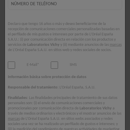
1 PRODUCTO
FILTROS
Declaro que tengo 16 años o más y deseo beneficiarme de la
recepción de comunicaciones comerciales personalizadas basadas en
el perfilado de mis gustos e intereses por parte de L’Oréal España
S.A.U.: (i) por comunicación directa en relación con los productos y
servicios de
Laboratorios Vichy
y (ii) mediante anuncios de las
marcas
de L’Oréal España S.A.U. en sitios web y redes sociales de socios.
E-Mail*
SMS
Información básica sobre protección de datos
Responsable del tratamiento
: L’Oréal España, S.A.U.
Finalidades
: Las finalidades principales de tratamiento de sus datos
personales son: (i) el envío de comunicaciones comerciales y
promocionales por comunicación directa de
Laboratorios Vichy
a
través de medios ordinarios y electrónicos y el mostrar anuncios de las
marcas
de L’Oréal España S.A.U. en sitios webs asociados y redes
LIFTACTIV
sociales una vez se ha realizado un perfilado de gustos e intereses; y
SUPLEMENTO DE
(ii) la medición del rendimiento de nuestras actividades de marketing.