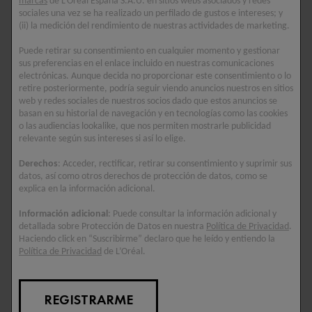
marcas
de L’Oréal España S.A.U. en sitios webs asociados y redes
sociales una vez se ha realizado un perfilado de gustos e intereses; y
LIFTACTIV
LIFTACTIV
(ii) la medición del rendimiento de nuestras actividades de marketing.
COLLAGEN SPECIALIST
HYALURONIC
16 SÉRUM DE OJOS
SPECIALIST H.A.
Puede retirar su consentimiento en cualquier momento y gestionar
CUIDADO DE OJOS
sus preferencias en el enlace incluido en nuestras comunicaciones
Corrige 16 signos de la
electrónicas. Aunque decida no proporcionar este consentimiento o lo
edad.
Corrige las arrugas bajo los
retire posteriormente, podría seguir viendo anuncios nuestros en sitios
ojos y las patas de gallo.
web y redes sociales de nuestros socios dado que estos anuncios se
basan en su historial de navegación y en tecnologías como las cookies
5/5
o las audiencias lookalike, que nos permiten mostrarle publicidad
0/5
relevante según sus intereses si así lo elige.
Derechos
: Acceder, rectificar, retirar su consentimiento y suprimir sus
datos, así como otros derechos de protección de datos, como se
explica en la información adicional.
Información adicional
: Puede consultar la información adicional y
detallada sobre Protección de Datos en nuestra
Política de Privacidad
.
Haciendo click en “Suscribirme” declaro que he leído y entiendo la
Política de Privacidad
de L’Oréal.
REGISTRARME