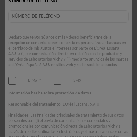
NÚMERO DE TELÉFONO
luminosa y visiblemente rejuvenecida que refleja tu brillo
natural.
7 PRODUCTOS
FILTROS
Declaro que tengo 16 años o más y deseo beneficiarme de la
recepción de comunicaciones comerciales personalizadas basadas en
el perfilado de mis gustos e intereses por parte de L’Oréal España
S.A.U.: (i) por comunicación directa en relación con los productos y
servicios de
Laboratorios Vichy
y (ii) mediante anuncios de las
marcas
de L’Oréal España S.A.U. en sitios web y redes sociales de socios.
E-Mail*
SMS
Información básica sobre protección de datos
Responsable del tratamiento
: L’Oréal España, S.A.U.
Finalidades
: Las finalidades principales de tratamiento de sus datos
personales son: (i) el envío de comunicaciones comerciales y
promocionales por comunicación directa de
Laboratorios Vichy
a
través de medios ordinarios y electrónicos y el mostrar anuncios de las