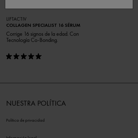
LIFTACTIV
COLLAGEN SPECIALIST 16 SÉRUM
Corrige 16 signos de la edad. Con
Tecnología Co-Bonding.
rating: 5 out of 5
NUESTRA POLÍTICA
Política de privacidad
Información legal