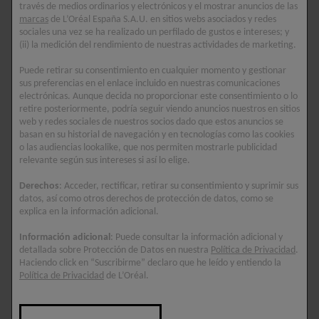
parece más uniforme**.
través de medios ordinarios y electrónicos y el mostrar anuncios de las
marcas
de L’Oréal España S.A.U. en sitios webs asociados y redes
3. El 100 % observó una reducción de
sociales una vez se ha realizado un perfilado de gustos e intereses; y
(ii) la medición del rendimiento de nuestras actividades de marketing.
arrugas***.
Puede retirar su consentimiento en cualquier momento y gestionar
* Test consumidor, 173 sujetos, 1 semana. ** Test consumidor, 151
sus preferencias en el enlace incluido en nuestras comunicaciones
sujetos, 4 semanas. *** El 100 % de las mujeres mostró una reducción
electrónicas. Aunque decida no proporcionar este consentimiento o lo
de arrugas. Estudio clínico en 39 mujeres tras 20 semanas, utilizando el
retire posteriormente, podría seguir viendo anuncios nuestros en sitios
producto según las indicaciones.
web y redes sociales de nuestros socios dado que estos anuncios se
basan en su historial de navegación y en tecnologías como las cookies
o las audiencias lookalike, que nos permiten mostrarle publicidad
TEXTURA
relevante según sus intereses si así lo elige.
Textura lechosa que se absorbe inmediatamente
Derechos
: Acceder, rectificar, retirar su consentimiento y suprimir sus
en la superficie de la piel con una sensación no
datos, así como otros derechos de protección de datos, como se
explica en la información adicional.
grasa.
Información adicional
: Puede consultar la información adicional y
detallada sobre Protección de Datos en nuestra
Política de Privacidad
.
Ingredientes clave
Haciendo click en “Suscribirme” declaro que he leído y entiendo la
Política de Privacidad
de L’Oréal.
RETINOL
Proporciona una renovación celular intensiva - Alisa