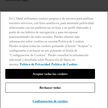
POLÍTICA DE COOKIES
En L’Oréal utilizamos cookies propias y de terceros para analizar
nuestros servicios, con fines analíticos, para mostrarte publicidad
CENTRO DE CONFIGURACIÓN DE COOKIES
relacionada con tus preferencias en base a un perfil elaborado a
partir de tus hábitos de navegación y para incorporar
funcionalidades de redes sociales. Puedes obtener más
información sobre cookies en nuestra Política de Cookies.
ATENCIÓN AL CLIENTE
Puedes aceptar todas las cookies pulsando el botón “Aceptar” o
configurarlas o rechazar su uso pulsando el botón de
“Configuración de Cookies”. Puede consultar la información
Contacta con nosotros
adicional y detallada sobre Protección de Datos en
nuestra
Política de Privacidad
Política de Cookies
Encuentra una farmacia
Aceptar todas las cookies
Newsletter
Rechazar todas
Configuración de cookies
PERMANECE EN CONTACTO