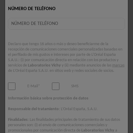
combinado con ácido hialurónico, que contribuye
NÚMERO DE TELÉFONO
a rellenar la piel. Se ha demostrado clínicamente
que este sérum reduce las arrugas de la frente,
de la zona bajo los ojos y las patas de gallo.
Declaro que tengo 16 años o más y deseo beneficiarme de la
El retinol es un ingrediente activo potente y se
recepción de comunicaciones comerciales personalizadas basadas en
aconseja introducirlo gradualmente.
el perfilado de mis gustos e intereses por parte de L’Oréal España
S.A.U.: (i) por comunicación directa en relación con los productos y
servicios de
Laboratorios Vichy
y (ii) mediante anuncios de las
marcas
de L’Oréal España S.A.U. en sitios web y redes sociales de socios.
BENEFICIOS
Corrige arrugas profundas, la piel se siente más
E-Mail*
SMS
firme, visiblemente regenerada y más joven:
Información básica sobre protección de datos
1. La textura de la piel parece más uniforme
Responsable del tratamiento
: L’Oréal España, S.A.U.
(pack)*.
Finalidades
: Las finalidades principales de tratamiento de sus datos
personales son: (i) el envío de comunicaciones comerciales y
2. El 84,1 % afirmó que la textura de la piel
promocionales por comunicación directa de
Laboratorios Vichy
a