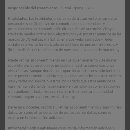
incomoda día a día a quienes lo sufren. Para tener la
Responsable del tratamiento
: L’Oréal España, S.A.U.
oportunidad de hacer frente a esta situación, lo primero que hay
Finalidades
: Las finalidades principales de tratamiento de sus datos
que hacer es
conocer las causas
por las cuales hay
poros
personales son: (i) el envío de comunicaciones comerciales y
dilatados en la cara
.
promocionales por comunicación directa de
Laboratorios Vichy
a
través de medios ordinarios y electrónicos y el mostrar anuncios de las
marcas
de L’Oréal España S.A.U. en sitios webs asociados y redes
Aunque, normalmente, el tamaño de los poros está determinado
sociales una vez se ha realizado un perfilado de gustos e intereses; y
por la genética, es cierto que el fotoenvejecimiento, la piel grasa
(ii) la medición del rendimiento de nuestras actividades de marketing.
y otros factores pueden provocar que
los que se encuentran
Puede retirar su consentimiento en cualquier momento y gestionar
en la nariz y en el rostro se muestren más abiertos
. Las
sus preferencias en el enlace incluido en nuestras comunicaciones
principales causas son las siguientes:
electrónicas. Aunque decida no proporcionar este consentimiento o lo
retire posteriormente, podría seguir viendo anuncios nuestros en sitios
web y redes sociales de nuestros socios dado que estos anuncios se
●
Sebo excesivo
: la actividad sebácea depende del tamaño
basan en su historial de navegación y en tecnologías como las cookies
de los poros y de los genes.
o las audiencias lookalike, que nos permiten mostrarle publicidad
relevante según sus intereses si así lo elige.
●
Aumento del volumen del folículo piloso
: este hecho
Derechos
: Acceder, rectificar, retirar su consentimiento y suprimir sus
tiene lugar cuando el folículo se obstruye por una combinación
datos, así como otros derechos de protección de datos, como se
de células muertas, suciedad o maquillaje.
explica en la información adicional.
Información adicional
: Puede consultar la información adicional y