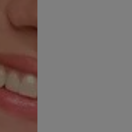
OLEIL
CAPITAL SOLEIL
UIDO INVISIBLE PROTECTOR
UV AQUA FLUIDO HIDRATAN
ATANTE SPF 50
PROTECTOR SOLAR CON CO
 diaria avanzada SPF 50.
Protección diaria avanzad
 fresco e invisible, como el
Hidratante, y fresco, como
(13 opiniones)
5/5
(370 opiniones)