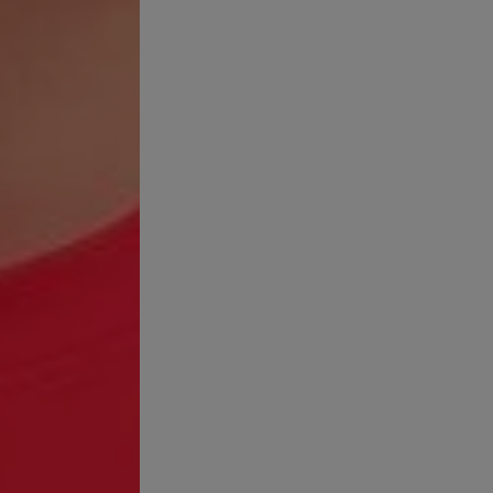
(0 opiniones)
(1 opiniones)
4/5