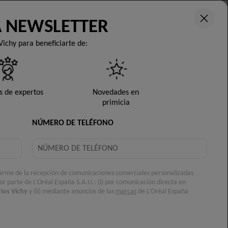
A NEWSLETTER
NEWSLETTER
Vichy para beneficiarte de:
A DE VERANO
NUESTRA MARCA
s de expertos
Novedades en
primicia
NÚMERO DE TELÉFONO
arme de la recepción de comunicaciones comerciales personalizadas
por parte de L’Oréal España S.A.U.: (i) por comunicación directa en
ios Vichy
y (ii) mediante anuncios de las
marcas
de L’Oréal España