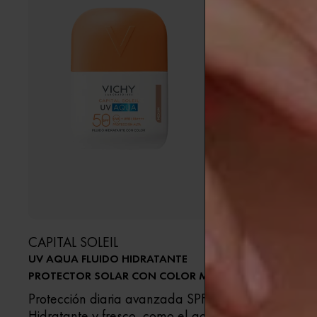
CAPITAL SOLEIL
CAPITAL S
UV AQUA FLUIDO HIDRATANTE
AGUA SOLA
PROTECTOR SOLAR CON COLOR MEDIO
Alta protec
Protección diaria avanzada SPF 50.
ultrafresca
Hidratante y fresco, como el agua.