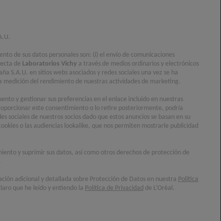
A.U.
iento de sus datos personales son: (i) el envío de comunicaciones
recta de
Laboratorios Vichy
a través de medios ordinarios y electrónicos
aña S.A.U. en sitios webs asociados y redes sociales una vez se ha
) la medición del rendimiento de nuestras actividades de marketing.
nto y gestionar sus preferencias en el enlace incluido en nuestras
oporcionar este consentimiento o lo retire posteriormente, podría
ger la piel frente a
des sociales de nuestros socios dado que estos anuncios se basan en su
l sol mientras
cookies o las audiencias lookalike, que nos permiten mostrarle publicidad
imiento y suprimir sus datos, así como otros derechos de protección de
.
ación adicional y detallada sobre Protección de Datos en nuestra
Política
laro que he leído y entiendo la
Política de Privacidad
de L’Oréal.