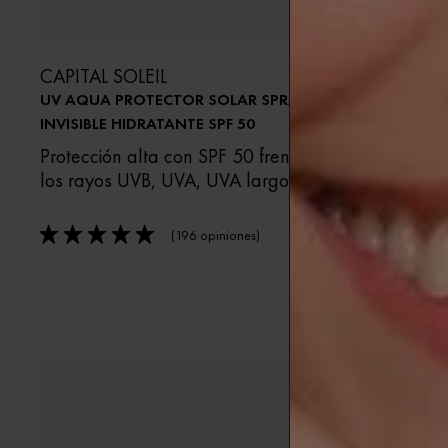
CAPITAL SOLEIL
CAPITAL S
UV AQUA PROTECTOR SOLAR SPRAY
UV AQUA FL
INVISIBLE HIDRATANTE SPF 50
SOLAR HIDR
Protección alta con SPF 50 frente a
Protección
los rayos UVB, UVA, UVA largos.
Hidratante,
agua.
(196 opiniones)
5/5
5/5