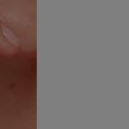
OLEIL
CAPITAL SOLEIL
R HIDRATANTE SPF 50
AGUA SOLAR LUMINOSIDAD 
ción UV. Ultraligera,
Alta protección UV. Ultrali
.
ultrafresca.