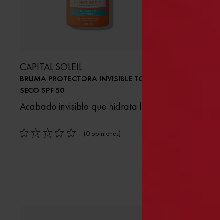
CAPITAL SOLEIL
CAPITAL S
BRUMA PROTECTORA INVISIBLE TOQUE
LECHE PRO
SECO SPF 50
SPF50+
Acabado invisible que hidrata la piel.
Leche prot
cuerpo de l
agua. Piel 
(0 opiniones)
0/5
0/5