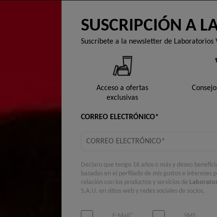
SUSCRIPCIÓN A L
Suscríbete a la newsletter de Laboratorios 
LLO
PROTECCIÓN SOLAR
DESODORANTES
RUTIN
Acceso a ofertas
Consejo
TU SALUD INTEGRATIVA
exclusivas
CORREO ELECTRÓNICO*
Declaro que tengo 16 años o más y deseo benefici
basadas en el perfilado de mis gustos e intereses 
relación con los productos y servicios de
Laborator
S.A.U. en sitios web y redes sociales de socios.
E-Mail*
SMS