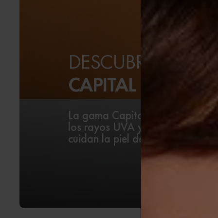
DESCUBRE LA GA
CAPITAL SOLEIL
La gama Capital Soleil de Vichy 
los rayos UVA y UVB. Sus fórmul
cuidan la piel del rostro y del c