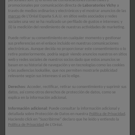
personales son: (i) el envío de comunicaciones comerciales y
promocionales por comunicación directa de
Laboratorios Vichy
a
través de medios ordinarios y electrónicos y el mostrar anuncios de las
marcas
de L’Oréal España S.A.U. en sitios webs asociados y redes
sociales una vez se ha realizado un perfilado de gustos e intereses; y
(ii) la medición del rendimiento de nuestras actividades de marketing.
Puede retirar su consentimiento en cualquier momento y gestionar
sus preferencias en el enlace incluido en nuestras comunicaciones
electrónicas. Aunque decida no proporcionar este consentimiento o lo
retire posteriormente, podría seguir viendo anuncios nuestros en sitios
web y redes sociales de nuestros socios dado que estos anuncios se
basan en su historial de navegación y en tecnologías como las cookies
o las audiencias lookalike, que nos permiten mostrarle publicidad
relevante según sus intereses si así lo elige.
Derechos
: Acceder, rectificar, retirar su consentimiento y suprimir sus
datos, así como otros derechos de protección de datos, como se
PURETÉ THERMALE
PURETÉ THERMALE
explica en la información adicional.
TÓNICO
AGUA MICELAR 3 EN 1
PERFECCIONADOR
Información adicional
: Puede consultar la información adicional y
Limpia. Elimina el maquillaje.
detallada sobre Protección de Datos en nuestra
Política de Privacidad
.
Purifica. Tonifica. Alivia.
Tonifica.
Haciendo click en “Suscribirme” declaro que he leído y entiendo la
Política de Privacidad
de L’Oréal.
0/5
0/5