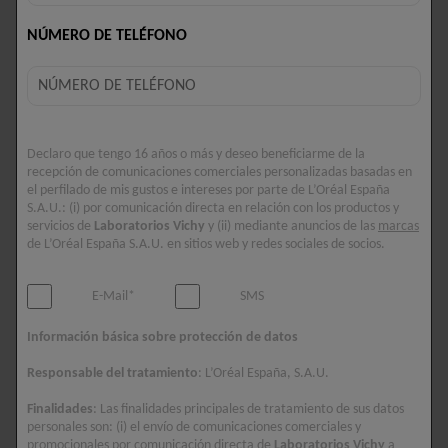
NÚMERO DE TELÉFONO
Declaro que tengo 16 años o más y deseo beneficiarme de la
recepción de comunicaciones comerciales personalizadas basadas en
el perfilado de mis gustos e intereses por parte de L’Oréal España
S.A.U.: (i) por comunicación directa en relación con los productos y
servicios de
Laboratorios Vichy
y (ii) mediante anuncios de las
marcas
de L’Oréal España S.A.U. en sitios web y redes sociales de socios.
E-Mail*
SMS
Información básica sobre protección de datos
DESODORANTES
DESODORANTES
DESODORANTE 24H
DESODORANTE 96H
Responsable del tratamiento
: L’Oréal España, S.A.U.
TACTO SECO
CLINICAL CONTROL
MUJER
Finalidades
: Las finalidades principales de tratamiento de sus datos
Activo anti olor de origen
personales son: (i) el envío de comunicaciones comerciales y
natural.
Reduce la transpiración
promocionales por comunicación directa de
Laboratorios Vichy
a