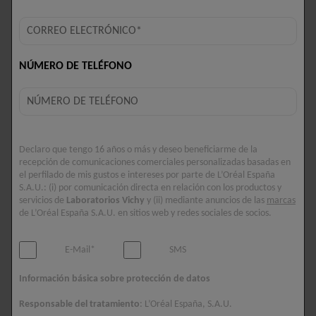
15 PRODUCTOS
NÚMERO DE TELÉFONO
Declaro que tengo 16 años o más y deseo beneficiarme de la
recepción de comunicaciones comerciales personalizadas basadas en
el perfilado de mis gustos e intereses por parte de L’Oréal España
S.A.U.: (i) por comunicación directa en relación con los productos y
servicios de
Laboratorios Vichy
y (ii) mediante anuncios de las
marcas
de L’Oréal España S.A.U. en sitios web y redes sociales de socios.
E-Mail*
SMS
PURETÉ THERMALE
MINÉRAL 89
AGUA MICELAR 3 EN 1
CREMA REPARADORA
Información básica sobre protección de datos
HIDRATANTE
Limpia. Elimina el maquillaje.
Responsable del tratamiento
: L’Oréal España, S.A.U.
Tonifica.
Una crema con ácido