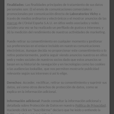
hialurónico que hidrata
Finalidades
: Las finalidades principales de tratamiento de sus datos
durante 100 horas -
personales son: (i) el envío de comunicaciones comerciales y
fortalece la barrera de la
0/5
promocionales por comunicación directa de
Laboratorios Vichy
a
piel.
través de medios ordinarios y electrónicos y el mostrar anuncios de las
marcas
de L’Oréal España S.A.U. en sitios webs asociados y redes
sociales una vez se ha realizado un perfilado de gustos e intereses; y
(ii) la medición del rendimiento de nuestras actividades de marketing.
5/5
Puede retirar su consentimiento en cualquier momento y gestionar
sus preferencias en el enlace incluido en nuestras comunicaciones
electrónicas. Aunque decida no proporcionar este consentimiento o lo
retire posteriormente, podría seguir viendo anuncios nuestros en sitios
web y redes sociales de nuestros socios dado que estos anuncios se
basan en su historial de navegación y en tecnologías como las cookies
o las audiencias lookalike, que nos permiten mostrarle publicidad
relevante según sus intereses si así lo elige.
Derechos
: Acceder, rectificar, retirar su consentimiento y suprimir sus
datos, así como otros derechos de protección de datos, como se
explica en la información adicional.
Información adicional
: Puede consultar la información adicional y
detallada sobre Protección de Datos en nuestra
Política de Privacidad
.
Haciendo click en “Suscribirme” declaro que he leído y entiendo la