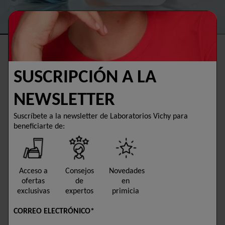
¿CALOR EN VERANO?
REFRESCA TU PIEL
SUSCRIPCIÓN A LA
NEWSLETTER
DESCUBRIR
Suscríbete a la newsletter de Laboratorios Vichy para
beneficiarte de:
Acceso a
Consejos
Novedades
ofertas
de
en
exclusivas
expertos
primicia
CORREO ELECTRÓNICO*