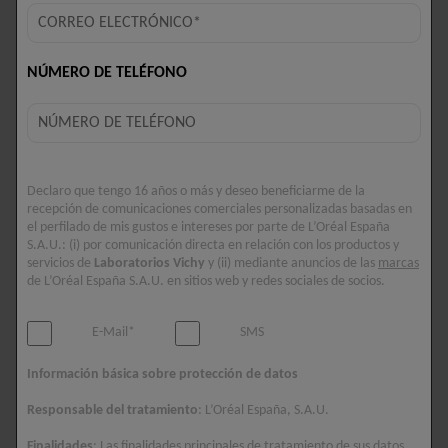
NÚMERO DE TELÉFONO
INNOVACIONES Y MEJORES
VENDIDOS
Las fórmulas de los productos para el cuidado de la piel de
Declaro que tengo 16 años o más y deseo beneficiarme de la
Vichy están desarrolladas y probadas con profesionales de
recepción de comunicaciones comerciales personalizadas basadas en
la salud y recomendadas por 80.000 dermatólogos.
el perfilado de mis gustos e intereses por parte de L’Oréal España
S.A.U.: (i) por comunicación directa en relación con los productos y
VER TODO
servicios de
Laboratorios Vichy
y (ii) mediante anuncios de las
marcas
de L’Oréal España S.A.U. en sitios web y redes sociales de socios.
E-Mail*
SMS
Información básica sobre protección de datos
Responsable del tratamiento
: L’Oréal España, S.A.U.
Finalidades
: Las finalidades principales de tratamiento de sus datos