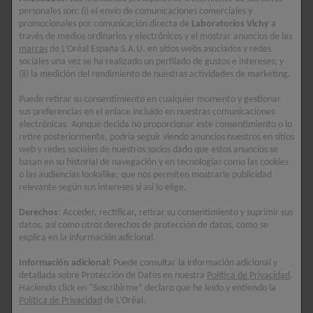
personales son: (i) el envío de comunicaciones comerciales y
promocionales por comunicación directa de
Laboratorios Vichy
a
través de medios ordinarios y electrónicos y el mostrar anuncios de las
marcas
de L’Oréal España S.A.U. en sitios webs asociados y redes
sociales una vez se ha realizado un perfilado de gustos e intereses; y
(ii) la medición del rendimiento de nuestras actividades de marketing.
Puede retirar su consentimiento en cualquier momento y gestionar
sus preferencias en el enlace incluido en nuestras comunicaciones
electrónicas. Aunque decida no proporcionar este consentimiento o lo
retire posteriormente, podría seguir viendo anuncios nuestros en sitios
web y redes sociales de nuestros socios dado que estos anuncios se
basan en su historial de navegación y en tecnologías como las cookies
o las audiencias lookalike, que nos permiten mostrarle publicidad
LIFTACTIV
DERCOS
relevante según sus intereses si así lo elige.
COLLAGEN SPECIALIST 16 SÉRUM
SÉRUM CAPILAR AMI
R.E.G.E.N. BOOSTER
Corrige 16 signos de la edad. Con
Derechos
: Acceder, rectificar, retirar su consentimiento y suprimir sus
datos, así como otros derechos de protección de datos, como se
Tecnología Co-Bonding.
+14 000 cabellos en 
explica en la información adicional.
Información adicional
: Puede consultar la información adicional y
rating: 5 out of 5
rating: 5 out of 5
detallada sobre Protección de Datos en nuestra
Política de Privacidad
.
Haciendo click en “Suscribirme” declaro que he leído y entiendo la
Política de Privacidad
de L’Oréal.