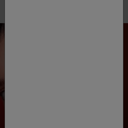
PROBIÓTICOS PARA LA PIEL:
MELASMA: ¿CÓMO 
CÓMO PODEMOS PROTEGER EL
NUESTRA PIEL?
MICROBIOMA DE LA PIEL
Descubre el melasma y 
Los probióticos se conocen como un
en Vichy Mag. Conoc
ingrediente o aditivo de ciertos
combatir esta afección
alimentos. Estos pequeños ayudantes
¡Entra aquí y obtén una 
microscópicos pueden tener un
hoy mismo!
efecto positivo en nuestro bienestar
físico. También son muy útiles para la
piel y como ingrediente activo en el
cuidado de la piel.
ANÁLISIS
DE LA PIEL