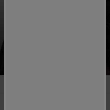
SCALP CONSULT PRO
EL ANÁLISIS AVANZADO DEL CABELLO Y EL
CUERO CABELLUDO
DESARROLLADO CON IA DISPONIBLE EN
FARMACIAS
DIAGNÓSTICO CAPILAR
NUESTRA POLÍTICA