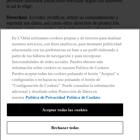
permiten mostrarle publicidad relevante según sus intereses
si así lo elige.
Derechos:
Acceder, rectificar, retirar su consentimiento y
suprimir sus datos, así como otros derechos de protección
de datos, como se explica en la información adicional.
En L’Oréal utilizamos cookies propias y de terceros para analizar
Información adicional:
Puede consultar la información
nuestros servicios, con fines analíticos, para mostrarte publicidad
adicional y detallada sobre Protección de Datos en nuestra
relacionada con tus preferencias en base a un perfil elaborado a
Política de Privacidad
.
Haciendo click en “Suscribirme”
partir de tus hábitos de navegación y para incorporar
declaro que he leído y entiendo la
Política de Privacidad
de
funcionalidades de redes sociales. Puedes obtener más
L’Oréal.
información sobre cookies en nuestra Política de Cookies.
Puedes aceptar todas las cookies pulsando el botón “Aceptar” o
configurarlas o rechazar su uso pulsando el botón de
“Configuración de Cookies”. Puede consultar la información
adicional y detallada sobre Protección de Datos en
nuestra
Política de Privacidad
Política de Cookies
DIAGNÓSTICO DE LA PIEL
Aceptar todas las cookies
DESARROLLADO CON SKINCONSULT AI
IDENTIFICA LAS PRIORIDADES DE TU PIEL
Rechazar todas
Información del fabricante: COSMETIQUE ACTIVE INTERNATIONAL
Vichy France CAI/CAF 03 Vichy France TSA 75000 93584 ST OUEN