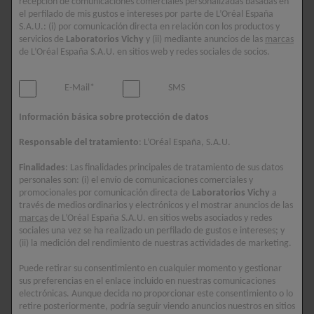
recepción de comunicaciones comerciales personalizadas basadas en
el perfilado de mis gustos e intereses por parte de L’Oréal España
CÓMO MANTENER LA PRODUCCIÓN DE
S.A.U.: (i) por comunicación directa en relación con los productos y
COLÁGENO Y UNA PIEL FIRME A LARGO
servicios de
Laboratorios Vichy
y (ii) mediante anuncios de las
marcas
PLAZO
de L’Oréal España S.A.U. en sitios web y redes sociales de socios.
E-Mail*
SMS
En nuestra juventud, los
péptidos de colágeno
nos proporcionan
Información básica sobre protección de datos
una tez tersa y radiante, pero, a medida que envejecemos, su
Responsable del tratamiento
: L’Oréal España, S.A.U.
producción se ralentiza de forma natural. Sin embargo, esto no
tiene por qué ser el final de tu historia de belleza. Si te preguntas
Finalidades
: Las finalidades principales de tratamiento de sus datos
cómo estimular la producción de colágeno, estamos aquí para
personales son: (i) el envío de comunicaciones comerciales y
promocionales por comunicación directa de
Laboratorios Vichy
a
guiarte. En el vídeo, la Dra. Adel comparte sus consejos sobre
través de medios ordinarios y electrónicos y el mostrar anuncios de las
cómo utilizar eficazmente dos pilares clave: el cuidado de la
marcas
de L’Oréal España S.A.U. en sitios webs asociados y redes
piel y la suplementación. En este artículo, presentamos una visión
sociales una vez se ha realizado un perfilado de gustos e intereses; y
(ii) la medición del rendimiento de nuestras actividades de marketing.
general de las mejores formas de potenciar el colágeno:
nutrición y suplementos, cuidado de la piel, estimulación
Puede retirar su consentimiento en cualquier momento y gestionar
mecánica, ejercicio y hábitos de vida saludables.
sus preferencias en el enlace incluido en nuestras comunicaciones
electrónicas. Aunque decida no proporcionar este consentimiento o lo
retire posteriormente, podría seguir viendo anuncios nuestros en sitios