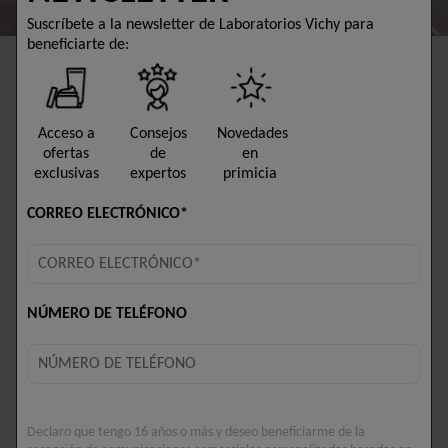
Suscríbete a la newsletter de Laboratorios Vichy para
beneficiarte de:
RESUMEN
¿POR QUÉ DISMINUYE LA PRODUCCIÓN
Acceso a
Consejos
Novedades
DE COLÁGENO CON LA EDAD?
ofertas
de
en
exclusivas
expertos
primicia
BENEFICIOS DEL COLÁGENO PARA LA
CORREO ELECTRÓNICO*
ELASTICIDAD Y EL ANTIENVEJECIMIENTO
RUTINA COMPLETA PARA POTENCIAR EL
NÚMERO DE TELÉFONO
COLÁGENO: 4 PASOS ESENCIALES
¿CUÁNTO TARDA EN HACER EFECTO EL
COLÁGENO? RESULTADOS DE TU RUTINA
Declaro que tengo 16 años o más y deseo beneficiarme de la