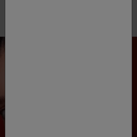
adecuado, tu piel se mantendrá firme, radiante y resistente.
Descubre la gama completa de Vichy para potenciar el
colágeno y da el siguiente paso hacia una salud
cutánea duradera.
ANÁLISIS