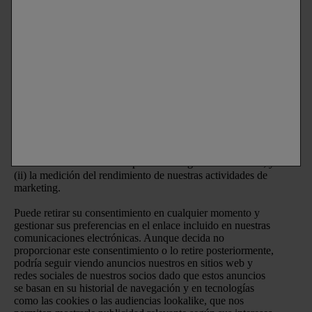
España S.A.U. en sitios web y redes sociales de socios.
Información básica sobre protección de datos
Responsable del tratamiento:
L’Oréal España, S.A.U.
Finalidades:
Las finalidades principales de tratamiento de
sus datos personales son: (i) el envío de comunicaciones
comerciales y promocionales por comunicación directa de
Laboratorios Vichy
a través de medios ordinarios y
electrónicos y el mostrar anuncios de las
marcas
de L’Oréal
España S.A.U. en sitios webs asociados y redes sociales
una vez se ha realizado un perfilado de gustos e intereses; y
(ii) la medición del rendimiento de nuestras actividades de
marketing.
Puede retirar su consentimiento en cualquier momento y
gestionar sus preferencias en el enlace incluido en nuestras
comunicaciones electrónicas. Aunque decida no
proporcionar este consentimiento o lo retire posteriormente,
podría seguir viendo anuncios nuestros en sitios web y
redes sociales de nuestros socios dado que estos anuncios
se basan en su historial de navegación y en tecnologías
como las cookies o las audiencias lookalike, que nos