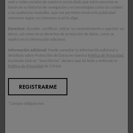
¿POR QUÉ DISMINUYE LA
web y redes sociales de nuestros socios dado que estos anuncios se
basan en su historial de navegación y en tecnologías como las cookies
PRODUCCIÓN DE COLÁGENO CON
o las audiencias lookalike, que nos permiten mostrarle publicidad
relevante según sus intereses si así lo elige.
LA EDAD?
Derechos
: Acceder, rectificar, retirar su consentimiento y suprimir sus
Nuestra producción de colágeno empieza a ralentizarse de
datos, así como otros derechos de protección de datos, como se
forma natural a partir de los 25 años. Con el paso del tiempo, el
explica en la información adicional.
cuerpo genera menos cantidad de esta proteína esencial, que es
la encargada de mantener la piel tersa, firme y elástica, lo que
Información adicional
: Puede consultar la información adicional y
deriva en una
pérdida gradual de colágeno con los años
.
detallada sobre Protección de Datos en nuestra
Política de Privacidad
.
Haciendo click en “Suscribirme” declaro que he leído y entiendo la
Existen varios factores que aceleran este proceso natural. La
Política de Privacidad
de L’Oréal.
exposición a los rayos UV del sol destruye las fibras de
colágeno existentes y dificulta que las nuevas se formen
correctamente. Hábitos de vida como el tabaco, el estrés
REGISTRARME
crónico y una mala alimentación también frenan en seco su
producción. Además, la contaminación ambiental y los radicales
libres generan un estrés oxidativo que daña la delicada red de
colágeno de nuestra piel.
*Campos obligatorios
¿La buena noticia? Podemos hacer mucho para evitarlo. Con
una alimentación adecuada, suplementos nutricionales, ejercicio
físico, accesorios de belleza y hábitos saludables, es posible
estimular la producción natural de colágeno y sentirnos mejor,