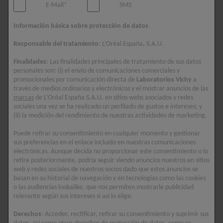
externos. Es importante entenderlos para poder abordar el
E-Mail*
SMS
problema de manera efectiva.
Información básica sobre protección de datos
Uno de los principales factores internos es la pérdida de
Responsable del tratamiento
: L’Oréal España, S.A.U.
colágeno. Esta proteína es esencial para proporcionar firmeza y
elasticidad a la piel. Con el tiempo, el cuerpo produce menos
Finalidades
: Las finalidades principales de tratamiento de sus datos
colágeno, lo que lleva a la formación de
arrugas en la
personales son: (i) el envío de comunicaciones comerciales y
promocionales por comunicación directa de
Laboratorios Vichy
a
frente
. Sin embargo, este no lo es todo. Elementos externos,
través de medios ordinarios y electrónicos y el mostrar anuncios de las
como la exposición al sol, la contaminación y los hábitos de
marcas
de L’Oréal España S.A.U. en sitios webs asociados y redes
vida, también juegan un papel importante en la aparición de las
sociales una vez se ha realizado un perfilado de gustos e intereses; y
(ii) la medición del rendimiento de nuestras actividades de marketing.
líneas de expresión.
Puede retirar su consentimiento en cualquier momento y gestionar
sus preferencias en el enlace incluido en nuestras comunicaciones
electrónicas. Aunque decida no proporcionar este consentimiento o lo
¿CÓMO PREVENIR LAS ARRUGAS
retire posteriormente, podría seguir viendo anuncios nuestros en sitios
web y redes sociales de nuestros socios dado que estos anuncios se
EN LA FRENTE?
basan en su historial de navegación y en tecnologías como las cookies
o las audiencias lookalike, que nos permiten mostrarle publicidad
relevante según sus intereses si así lo elige.
Derechos
: Acceder, rectificar, retirar su consentimiento y suprimir sus