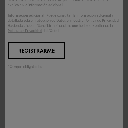
datos, así como otros derechos de protección de datos, como se
explica en la información adicional.
Información adicional
: Puede consultar la información adicional y
detallada sobre Protección de Datos en nuestra
Política de Privacidad
.
Haciendo click en “Suscribirme” declaro que he leído y entiendo la
Política de Privacidad
de L’Oréal.
REGISTRARME
La prevención es clave para mantener una piel joven y radiante.
Adoptar hábitos saludables y utilizar productos adecuados
puede marcar una gran diferencia en la aparición de
arrugas
*Campos obligatorios
en la frente
. A continuación, te ofrecemos algunos consejos
prácticos para evitar estas líneas de expresión.
Hidratación, fotoprotección y activos anti-edad
La hidratación es fundamental para mantener la piel elástica y
prevenir la formación de
arrugas en la frente
. Utiliza cremas
hidratantes ricas en ácido hialurónico, que ayuda a retener la
humedad en la piel. La fotoprotección es igualmente importante,
ya que la exposición al sol es uno de los principales factores que