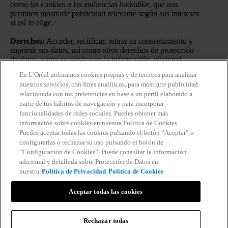
como las cookies o las audiencias lookalike, que nos
permiten mostrarle publicidad relevante según sus intereses
si así lo elige.
Derechos:
Acceder, rectificar, retirar su consentimiento y
suprimir sus datos, así como otros derechos de protección
de datos, como se explica en la información adicional.
En L’Oréal utilizamos cookies propias y de terceros para analizar
Información adicional:
Puede consultar la información
nuestros servicios, con fines analíticos, para mostrarte publicidad
adicional y detallada sobre Protección de Datos en nuestra
relacionada con tus preferencias en base a un perfil elaborado a
Política de Privacidad
.
Haciendo click en “Suscribirme”
partir de tus hábitos de navegación y para incorporar
declaro que he leído y entiendo la
Política de Privacidad
de
funcionalidades de redes sociales. Puedes obtener más
L’Oréal.
información sobre cookies en nuestra Política de Cookies.
Puedes aceptar todas las cookies pulsando el botón “Aceptar” o
configurarlas o rechazar su uso pulsando el botón de
“Configuración de Cookies”. Puede consultar la información
adicional y detallada sobre Protección de Datos en
nuestra
Política de Privacidad
Política de Cookies
DIAGNÓSTICO DE LA PIEL
Aceptar todas las cookies
DESARROLLADO CON SKINCONSULT AI
IDENTIFICA LAS PRIORIDADES DE TU PIEL
Rechazar todas