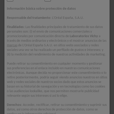
Información básica sobre protección de datos
¿QUÉ SON EL COLÁGENO Y LA
ELASTINA?
Responsable del tratamiento
: L’Oréal España, S.A.U.
Finalidades
: Las finalidades principales de tratamiento de sus datos
personales son: (i) el envío de comunicaciones comerciales y
El colágeno y la elastina son proteínas fibrosas que forman
promocionales por comunicación directa de
Laboratorios Vichy
a
parte esencial de la matriz extracelular de la piel. Imagina el
través de medios ordinarios y electrónicos y el mostrar anuncios de las
tejido cutáneo como un colchón: el colágeno serían los muelles
marcas
de L’Oréal España S.A.U. en sitios webs asociados y redes
sociales una vez se ha realizado un perfilado de gustos e intereses; y
que le dan soporte y firmeza, mientras que la elastina las gomas
(ii) la medición del rendimiento de nuestras actividades de marketing.
que permiten que vuelva a su forma original después de ser
presionado. Ambas moléculasson producidas por células
Puede retirar su consentimiento en cualquier momento y gestionar
sus preferencias en el enlace incluido en nuestras comunicaciones
especializadas llamadas fibroblastos piel, que se encuentran en
electrónicas. Aunque decida no proporcionar este consentimiento o lo
la dermis, la capa intermedia de la piel. El buen funcionamiento
retire posteriormente, podría seguir viendo anuncios nuestros en sitios
de los fibroblastos piel es crucial para mantener la integridad y
web y redes sociales de nuestros socios dado que estos anuncios se
basan en su historial de navegación y en tecnologías como las cookies
la apariencia juvenil del tejido.
o las audiencias lookalike, que nos permiten mostrarle publicidad
relevante según sus intereses si así lo elige.
Función del colágeno en la piel
Derechos
: Acceder, rectificar, retirar su consentimiento y suprimir sus
El colágeno es la proteína más abundante en el cuerpo humano
datos, así como otros derechos de protección de datos, como se