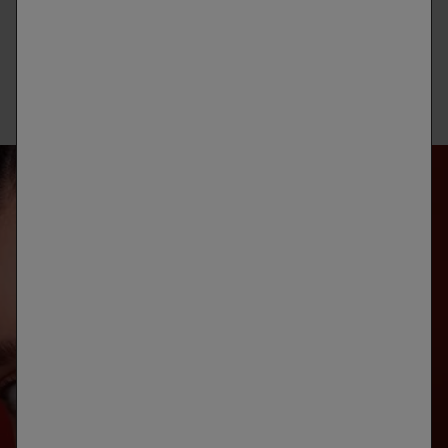
signos de la edad. Recuerda que la clave está en la constancia
y en adoptar un enfoque integral que combine una dieta
saludable, protección solar y dermocosméticos específicos para
potenciar el colágeno y la elastina.
ANÁLISIS