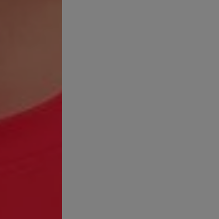
Composición
AQUA / WAT
SEBACATE • 
ETHYLHEXYL
ETHYLHEXYL 
METHOXYDIB
GLYCERIN • 
PROPYLENE 
CETYL PHOSP
CARNAUBAWA
HYDROXYBEN
• PEG-100 S
TRIETHANO
PALMITIC AC
• ASCORBYL
SILYLATE • 