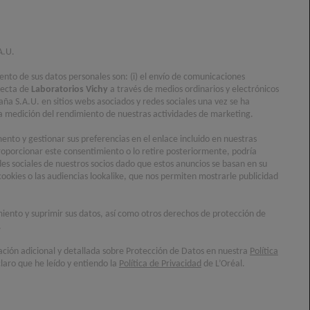
diaria avanzada SPF 50. Hidratante y
o el agua.
A.U.
iento de sus datos personales son: (i) el envío de comunicaciones
5,0/5 (10 Reseñas)
recta de
Laboratorios Vichy
a través de medios ordinarios y electrónicos
aña S.A.U. en sitios webs asociados y redes sociales una vez se ha
 50 ML
) la medición del rendimiento de nuestras actividades de marketing.
nto y gestionar sus preferencias en el enlace incluido en nuestras
ENCUENTRA UNA
R AHORA
oporcionar este consentimiento o lo retire posteriormente, podría
FARMACIA
des sociales de nuestros socios dado que estos anuncios se basan en su
cookies o las audiencias lookalike, que nos permiten mostrarle publicidad
ÉNICO
AJO CONTROL DERMATOLÓGICO Y OFTALMOLÓGICO
imiento y suprimir sus datos, así como otros derechos de protección de
.
ación adicional y detallada sobre Protección de Datos en nuestra
Política
laro que he leído y entiendo la
Política de Privacidad
de L’Oréal.
UA FLUIDO PROTECTOR SOLAR HIDRATANTE SPF