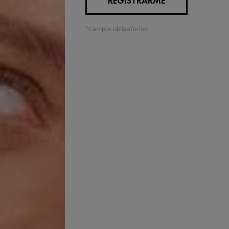
REGISTRARME
50 CON COLOR,
claro con prot
*Campos obligatorios
ligero y fres
TECHNOLOGY p
UVA, UVB, la 
los rayos infr
una textura ac
agua, hipoale
con un aplica
sumamente pla
TEXTURA
Ultraligero, f
INGREDIEN