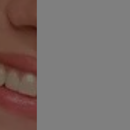
El Agua Volcá
antioxidantes
prevenir la p
Ingredientes 
EL 
Natur
Agua 
aumen
APLICACIÓ