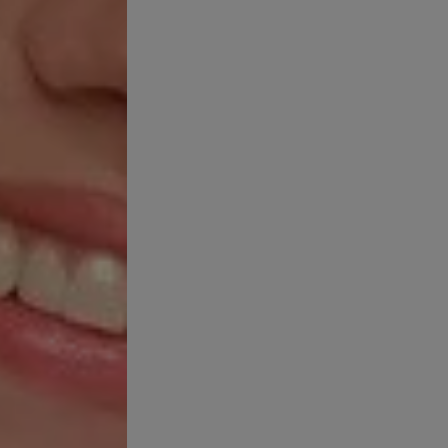
ALCOHOL ● L
ACID ● PEG-
ACRYLATE ●
SODIUM DOD
TRISODIUM 
LAS LISTAS 
COMPOSICIÓ
ACTUALIZAN 
LISTA DE IN
PRODUCTO P
ADAPTAN A 
PRECAUCION
PRECAUCION
RECIPIENTE A
MANTENER AL