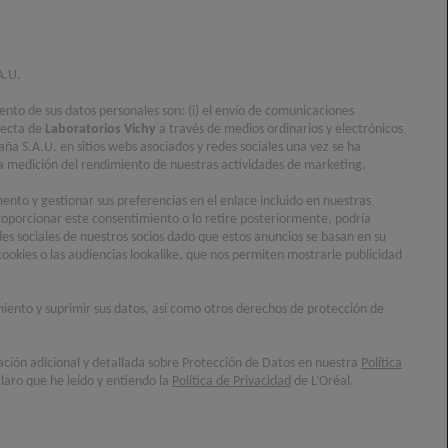
rena y resistente al agua​.
A.U.
0,0/5 (0 Reseñas)
iento de sus datos personales son: (i) el envío de comunicaciones
 200 ML
recta de
Laboratorios Vichy
a través de medios ordinarios y electrónicos
aña S.A.U. en sitios webs asociados y redes sociales una vez se ha
) la medición del rendimiento de nuestras actividades de marketing.
ENCUENTRA UNA
R AHORA
FARMACIA
nto y gestionar sus preferencias en el enlace incluido en nuestras
oporcionar este consentimiento o lo retire posteriormente, podría
des sociales de nuestros socios dado que estos anuncios se basan en su
ÉNICO
cookies o las audiencias lookalike, que nos permiten mostrarle publicidad
JO CONTROL DERMATOLÓGICO Y APTO PARA PIELES
imiento y suprimir sus datos, así como otros derechos de protección de
.
ación adicional y detallada sobre Protección de Datos en nuestra
Política
laro que he leído y entiendo la
Política de Privacidad
de L’Oréal.
uita con facilidad para mantener una alta