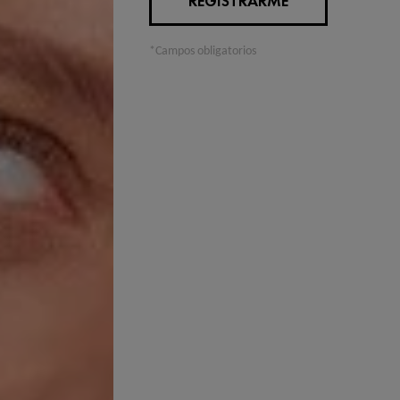
protección con
REGISTRARME
Textura hidrat
*Campos obligatorios
Composición
INGREDIENTS
MYRISTATE ●
SALICYLATE 
TRIAZINE ● 
ALKYL BENZO
DICAPRYLYL
● DIMETHICO
PEG-30 DIPO
METHACRYLA
POLYMETHYLS
DISTEARDIMO
HYDROXYACE