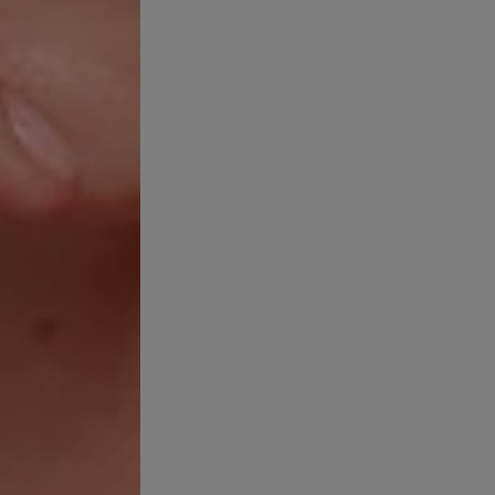
DE CHISPAS,
FUENTE DE I
UNA LLAMA A
PERFORAR NI
PROTEGER DE
TEMPERATURA
UN COCHE A 
RADIADOR. N
DEFORMADO.
NIÑOS. NO U
EL PRODUCTO