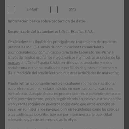
ETHYLHEXYL SALICYLATE • ETHYLHEXYL
TRIAZONE • C12-15 ALKYL BENZOATE • BIS-
E-Mail*
SMS
ETHYLHEXYLOXYPHENOL METHOXYPHENYL
TRIAZINE • DROMETRIZOLE TRISILOXANE •
Información básica sobre protección de datos
BUTYL METHOXYDIBENZOYLMETHANE •
Responsable del tratamiento
: L’Oréal España, S.A.U.
ALUMINUM STARCH OCTENYLSUCCINATE •
Finalidades
: Las finalidades principales de tratamiento de sus datos
OCTOCRYLENE • GLYCERIN • PENTYLENE
personales son: (i) el envío de comunicaciones comerciales y
GLYCOL • STYRENE/ACRYLATES COPOLYMER
promocionales por comunicación directa de
Laboratorios Vichy
a
través de medios ordinarios y electrónicos y el mostrar anuncios de las
• POTASSIUM CETYL PHOSPHATE • PARFUM /
marcas
de L’Oréal España S.A.U. en sitios webs asociados y redes
FRAGRANCE • CAPRYLYL METHICONE •
sociales una vez se ha realizado un perfilado de gustos e intereses; y
ACRYLATES/C10-30 ALKYL ACRYLATE
(ii) la medición del rendimiento de nuestras actividades de marketing.
CROSSPOLYMER • ALUMINUM HYDROXIDE •
Puede retirar su consentimiento en cualquier momento y gestionar
CAPRYLYL GLYCOL • CINNAMOMUM CASSIA
sus preferencias en el enlace incluido en nuestras comunicaciones
electrónicas. Aunque decida no proporcionar este consentimiento o lo
BARK EXTRACT • DIMETHICONE • DISODIUM
retire posteriormente, podría seguir viendo anuncios nuestros en sitios
EDTA • INULIN LAURYL CARBAMATE • PEG-8
web y redes sociales de nuestros socios dado que estos anuncios se
basan en su historial de navegación y en tecnologías como las cookies
LAURATE • PHENOXYETHANOL • POTERIUM
o las audiencias lookalike, que nos permiten mostrarle publicidad
OFFICINALE ROOT EXTRACT • STEARIC ACID •
relevante según sus intereses si así lo elige.
STEARYL ALCOHOL • TEREPHTHALYLIDENE