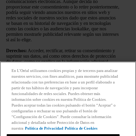
comunicaciones electrónicas. Aunque decida no
proporcionar este consentimiento o lo retire posteriormente,
podría seguir viendo anuncios nuestros en sitios web y
redes sociales de nuestros socios dado que estos anuncios
se basan en su historial de navegación y en tecnologías
como las cookies o las audiencias lookalike, que nos
permiten mostrarle publicidad relevante según sus intereses
si así lo elige.
Derechos:
Acceder, rectificar, retirar su consentimiento y
suprimir sus datos, así como otros derechos de protección
de datos, como se explica en la información adicional.
En L’Oréal utilizamos cookies propias y de terceros para analizar
Información adicional:
Puede consultar la información
nuestros servicios, con fines analíticos, para mostrarte publicidad
adicional y detallada sobre Protección de Datos en nuestra
relacionada con tus preferencias en base a un perfil elaborado a
Política de Privacidad
.
Haciendo click en “Suscribirme”
partir de tus hábitos de navegación y para incorporar
declaro que he leído y entiendo la
Política de Privacidad
de
funcionalidades de redes sociales. Puedes obtener más
L’Oréal.
información sobre cookies en nuestra Política de Cookies.
Puedes aceptar todas las cookies pulsando el botón “Aceptar” o
configurarlas o rechazar su uso pulsando el botón de
“Configuración de Cookies”. Puede consultar la información
adicional y detallada sobre Protección de Datos en
nuestra
Política de Privacidad
Política de Cookies