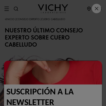
SITE MENU
INICIO
CONSEJO EXPERTO
CUERO CABELLUDO
|
|
NUESTRO ÚLTIMO CONSEJO
EXPERTO SOBRE CUERO
CABELLUDO
SUSCRIPCIÓN A LA
NEWSLETTER