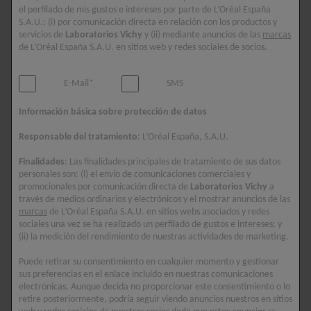
LEER MÁS CONSEJOS EXPERTOS
el perfilado de mis gustos e intereses por parte de L’Oréal España
SOBRE CUERO CABELLUDO
S.A.U.: (i) por comunicación directa en relación con los productos y
servicios de
Laboratorios Vichy
y (ii) mediante anuncios de las
marcas
de L’Oréal España S.A.U. en sitios web y redes sociales de socios.
VER TODOS LOS ARTÍCULOS
E-Mail*
SMS
Información básica sobre protección de datos
Responsable del tratamiento
: L’Oréal España, S.A.U.
Finalidades
: Las finalidades principales de tratamiento de sus datos
personales son: (i) el envío de comunicaciones comerciales y
promocionales por comunicación directa de
Laboratorios Vichy
a
través de medios ordinarios y electrónicos y el mostrar anuncios de las
marcas
de L’Oréal España S.A.U. en sitios webs asociados y redes
sociales una vez se ha realizado un perfilado de gustos e intereses; y
(ii) la medición del rendimiento de nuestras actividades de marketing.
Puede retirar su consentimiento en cualquier momento y gestionar
sus preferencias en el enlace incluido en nuestras comunicaciones
electrónicas. Aunque decida no proporcionar este consentimiento o lo
retire posteriormente, podría seguir viendo anuncios nuestros en sitios