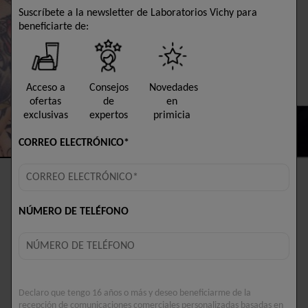
Suscríbete a la newsletter de Laboratorios Vichy para
beneficiarte de:
Acceso a
Consejos
Novedades
ofertas
de
en
exclusivas
expertos
primicia
CORREO ELECTRÓNICO*
¿CÓMO ELIMINAR LA CASPA
RÁPIDAMENTE?
NÚMERO DE TELÉFONO
LEER MÁS
Declaro que tengo 16 años o más y deseo beneficiarme de la
recepción de comunicaciones comerciales personalizadas basadas en