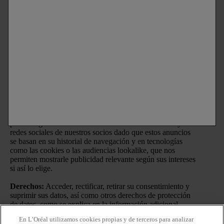
sus datos personales son: (i) el envío de comunicaciones
comerciales y promocionales por comunicación directa de
Laboratorios Vichy
a través de medios ordinarios y
electrónicos y el mostrar anuncios de las
marcas
de L’Oréal
España S.A.U. en sitios webs asociados y redes sociales
una vez se ha realizado un perfilado de gustos e intereses; y
(ii) la medición del rendimiento de nuestras actividades de
marketing.
Puede retirar su consentimiento en cualquier momento y
gestionar sus preferencias en el enlace incluido en nuestras
comunicaciones electrónicas. Aunque decida no
proporcionar este consentimiento o lo retire posteriormente,
podría seguir viendo anuncios nuestros en sitios web y
redes sociales de nuestros socios dado que estos anuncios
se basan en su historial de navegación y en tecnologías
como las cookies o las audiencias lookalike, que nos
permiten mostrarle publicidad relevante según sus intereses
si así lo elige.
Derechos:
Acceder, rectificar, retirar su consentimiento y
suprimir sus datos, así como otros derechos de protección
de datos, como se explica en la información adicional.
En L’Oréal utilizamos cookies propias y de terceros para analizar
Información adicional:
Puede consultar la información