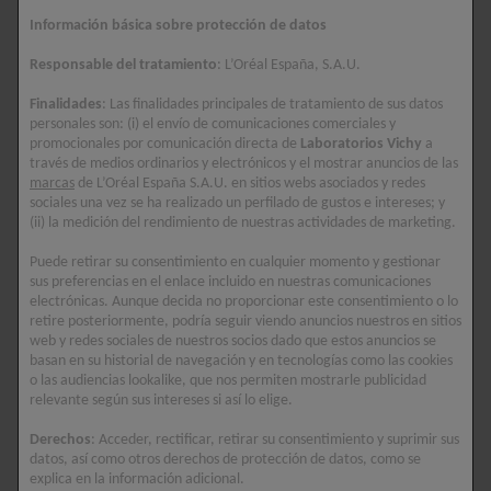
Un gran porcentaje de la población adulta padece de esta
Información básica sobre protección de datos
problemática, pero pocos saben en concreto
qué es la caspa
y cuáles son sus causas. Se trata de una
afección
común del
Responsable del tratamiento
: L’Oréal España, S.A.U.
cuero cabelludo que se caracteriza por la aparición de
Finalidades
: Las finalidades principales de tratamiento de sus datos
pequeñas
escamas blancas o amarillentas
en el cabello y
personales son: (i) el envío de comunicaciones comerciales y
en los hombros, que pueden ser visibles a simple vista.
promocionales por comunicación directa de
Laboratorios Vichy
a
través de medios ordinarios y electrónicos y el mostrar anuncios de las
Estas escamas son en realidad
células muertas de la piel
marcas
de L’Oréal España S.A.U. en sitios webs asociados y redes
sociales una vez se ha realizado un perfilado de gustos e intereses; y
del cuero cabelludo
que se desprenden de manera
(ii) la medición del rendimiento de nuestras actividades de marketing.
acelerada. La presencia de caspa puede ir acompañada de
síntomas como
picazón, irritación, enrojecimiento
y
Puede retirar su consentimiento en cualquier momento y gestionar
sus preferencias en el enlace incluido en nuestras comunicaciones
sensación de
ardor
en el cuero cabelludo. Además de afectar
electrónicas. Aunque decida no proporcionar este consentimiento o lo
estéticamente al cabello, la caspa puede generar incomodidad
retire posteriormente, podría seguir viendo anuncios nuestros en sitios
y malestar en quien la padece, afectando su confianza y
web y redes sociales de nuestros socios dado que estos anuncios se
basan en su historial de navegación y en tecnologías como las cookies
bienestar general.
o las audiencias lookalike, que nos permiten mostrarle publicidad
relevante según sus intereses si así lo elige.
Causas comunes de la caspa
Derechos
: Acceder, rectificar, retirar su consentimiento y suprimir sus
Puede ser causada por una variedad de factores, por ejemplo:
datos, así como otros derechos de protección de datos, como se
explica en la información adicional.