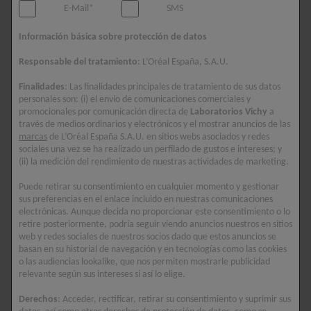
esfuerzo el maquillaje resistente y waterproof de
E-Mail*
SMS
ojos y labios. Formulada con Agua Mineralizante
Información básica sobre protección de datos
de Vichy y Arginina, un aminoácido que ayuda a
proteger las pestañas y a calmar la delicada
Responsable del tratamiento
: L’Oréal España, S.A.U.
zona del contorno de ojos.
Finalidades
: Las finalidades principales de tratamiento de sus datos
personales son: (i) el envío de comunicaciones comerciales y
promocionales por comunicación directa de
Laboratorios Vichy
a
Ingredientes clave
través de medios ordinarios y electrónicos y el mostrar anuncios de las
marcas
de L’Oréal España S.A.U. en sitios webs asociados y redes
ARGININA
sociales una vez se ha realizado un perfilado de gustos e intereses; y
Ayuda a proteger las pestañas y a calmar la zona
(ii) la medición del rendimiento de nuestras actividades de marketing.
del contorno de ojos.
Puede retirar su consentimiento en cualquier momento y gestionar
sus preferencias en el enlace incluido en nuestras comunicaciones
electrónicas. Aunque decida no proporcionar este consentimiento o lo
AGUA MINERALIZANTE DE VICHY
retire posteriormente, podría seguir viendo anuncios nuestros en sitios
El agua mineralizante de Vichy, rica en 15 minerales
web y redes sociales de nuestros socios dado que estos anuncios se
esenciales, fortalece la barrera cutánea.
basan en su historial de navegación y en tecnologías como las cookies
o las audiencias lookalike, que nos permiten mostrarle publicidad
relevante según sus intereses si así lo elige.
Composición
Derechos
: Acceder, rectificar, retirar su consentimiento y suprimir sus