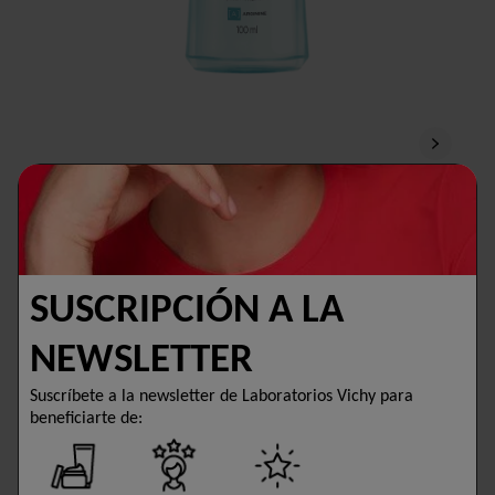
PURETÉ THERMALE
DESMAQUILLANTE DE OJOS
BIFÁSICO PARA MAQUILLAJE
SUSCRIPCIÓN A LA
WATERPROOF
NEWSLETTER
Elimina el maquillaje de larga duración.
Calma. Protege las pestañas.
Suscríbete a la newsletter de Laboratorios Vichy para
beneficiarte de:
0,0/5 (0 Reseñas)