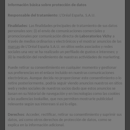
un acabado radiante y luminoso.
Información básica sobre protección de datos
El 100% de los usuarios considera que el
Responsable del tratamiento
: L’Oréal España, S.A.U.
producto no deja marcas blancas en la piel tras
su aplicación**
Finalidades
: Las finalidades principales de tratamiento de sus datos
personales son: (i) el envío de comunicaciones comerciales y
El 97% de los usuarios están de acuerdo en que
promocionales por comunicación directa de
Laboratorios Vichy
a
través de medios ordinarios y electrónicos y el mostrar anuncios de las
el producto es compatible con su rutina de
marcas
de L’Oréal España S.A.U. en sitios webs asociados y redes
maquillaje**
sociales una vez se ha realizado un perfilado de gustos e intereses; y
(ii) la medición del rendimiento de nuestras actividades de marketing.
* * Autoevaluación, 105 sujetos, después de 4 semanas.
Puede retirar su consentimiento en cualquier momento y gestionar
sus preferencias en el enlace incluido en nuestras comunicaciones
INGREDIENTES ACTIVOS
electrónicas. Aunque decida no proporcionar este consentimiento o lo
retire posteriormente, podría seguir viendo anuncios nuestros en sitios
Su dosis de elementos hidratantes esenciales.
web y redes sociales de nuestros socios dado que estos anuncios se
basan en su historial de navegación y en tecnologías como las cookies
Este fluido hidratante SPF50+ aporta lo que su
o las audiencias lookalike, que nos permiten mostrarle publicidad
piel necesita: Ácido hialurónico + Minerales del
relevante según sus intereses si así lo elige.
Agua Mineralizante de Vichy + Vitaminas B3 y E +
Derechos
: Acceder, rectificar, retirar su consentimiento y suprimir sus
Escualano.
datos, así como otros derechos de protección de datos, como se
explica en la información adicional.