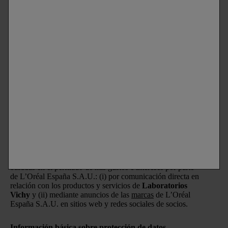
Newsletter
PERMANECE EN CONTACTO
SUSCRÍBETE A LA NEWSLETTER
Correo electrónico
Declaro que tengo 16 años o más y deseo beneficiarme de
la recepción de comunicaciones comerciales personalizadas
basadas en el perfilado de mis gustos e intereses por parte
de L’Oréal España S.A.U.: (i) por comunicación directa en
relación con los productos y servicios de
Laboratorios
Vichy
y (ii) mediante anuncios de las
marcas
de L’Oréal
España S.A.U. en sitios web y redes sociales de socios.
Información básica sobre protección de datos