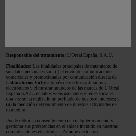
la recepción de comunicaciones comerciales personalizadas
basadas en el perfilado de mis gustos e intereses por parte
de L’Oréal España S.A.U.: (i) por comunicación directa en
relación con los productos y servicios de
Laboratorios
Vichy
y (ii) mediante anuncios de las
marcas
de L’Oréal
España S.A.U. en sitios web y redes sociales de socios.
Información básica sobre protección de datos
Responsable del tratamiento:
L’Oréal España, S.A.U.
Finalidades:
Las finalidades principales de tratamiento de
sus datos personales son: (i) el envío de comunicaciones
comerciales y promocionales por comunicación directa de
Laboratorios Vichy
a través de medios ordinarios y
electrónicos y el mostrar anuncios de las
marcas
de L’Oréal
España S.A.U. en sitios webs asociados y redes sociales
una vez se ha realizado un perfilado de gustos e intereses; y
(ii) la medición del rendimiento de nuestras actividades de
marketing.
Puede retirar su consentimiento en cualquier momento y
gestionar sus preferencias en el enlace incluido en nuestras
comunicaciones electrónicas. Aunque decida no