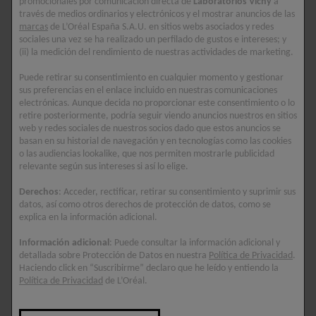
promocionales por comunicación directa de
Laboratorios Vichy
a
través de medios ordinarios y electrónicos y el mostrar anuncios de las
marcas
de L’Oréal España S.A.U. en sitios webs asociados y redes
SIN Silicona para un toque natural.
sociales una vez se ha realizado un perfilado de gustos e intereses; y
(ii) la medición del rendimiento de nuestras actividades de marketing.
Ingredientes clave
Puede retirar su consentimiento en cualquier momento y gestionar
sus preferencias en el enlace incluido en nuestras comunicaciones
ÁCIDO HIALURÓNICO
electrónicas. Aunque decida no proporcionar este consentimiento o lo
¡EL ingrediente activo dermatológico! Al retener
retire posteriormente, podría seguir viendo anuncios nuestros en sitios
1000 veces su peso en agua, hidrata la piel y la
web y redes sociales de nuestros socios dado que estos anuncios se
basan en su historial de navegación y en tecnologías como las cookies
redensifica.
o las audiencias lookalike, que nos permiten mostrarle publicidad
relevante según sus intereses si así lo elige.
VITAMINA B3
También conocida como niacinamida, se trata de
Derechos
: Acceder, rectificar, retirar su consentimiento y suprimir sus
un ingrediente activo polivalente que ha
datos, así como otros derechos de protección de datos, como se
demostrado ofrecer propiedades antioxidantes
explica en la información adicional.
para actuar directamente en la barrera cutánea y
Información adicional
: Puede consultar la información adicional y
homogeneizar el tono de la piel.
detallada sobre Protección de Datos en nuestra
Política de Privacidad
.
Haciendo click en “Suscribirme” declaro que he leído y entiendo la
VITAMINA E
Política de Privacidad
de L’Oréal.
La vitamina E posee unas poderosas propiedades
antioxidantes para ayudar a proteger la piel de la