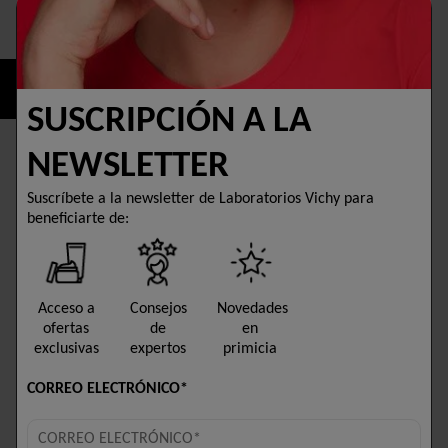
Selected size 50 ml
COMPRAR AHORA
SUSCRIPCIÓN A LA
ENCUENTRA UNA
NEWSLETTER
FARMACIA
Suscríbete a la newsletter de Laboratorios Vichy para
beneficiarte de:
SIN SILICONA
SIN COLORANTES
HIPOALERGÉNICO
Acceso a
Consejos
Novedades
TESTADO BAJO CONTROL DERMATOLÓGICO Y APTO PARA
ofertas
de
en
PIELES SENSIBLES
exclusivas
expertos
primicia
CORREO ELECTRÓNICO*
Descripción
Esta crema nutritiva ayuda a reponer la barrera