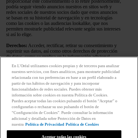
proporcionar este consentimiento o lo retire posteriormente,
podría seguir viendo anuncios nuestros en sitios web y
redes sociales de nuestros socios dado que estos anuncios
se basan en su historial de navegación y en tecnologías
como las cookies o las audiencias lookalike, que nos
permiten mostrarle publicidad relevante según sus intereses
si así lo elige.
Derechos:
Acceder, rectificar, retirar su consentimiento y
suprimir sus datos, así como otros derechos de protección
de datos, como se explica en la información adicional.
En L’Oréal utilizamos cookies propias y de terceros para analizar
Información adicional:
Puede consultar la información
nuestros servicios, con fines analíticos, para mostrarte publicidad
adicional y detallada sobre Protección de Datos en nuestra
relacionada con tus preferencias en base a un perfil elaborado a
Política de Privacidad
.
Haciendo click en “Suscribirme”
partir de tus hábitos de navegación y para incorporar
declaro que he leído y entiendo la
Política de Privacidad
de
funcionalidades de redes sociales. Puedes obtener más
L’Oréal.
información sobre cookies en nuestra Política de Cookies.
Puedes aceptar todas las cookies pulsando el botón “Aceptar” o
configurarlas o rechazar su uso pulsando el botón de
“Configuración de Cookies”. Puede consultar la información
adicional y detallada sobre Protección de Datos en
nuestra
Política de Privacidad
Política de Cookies
Aceptar todas las cookies