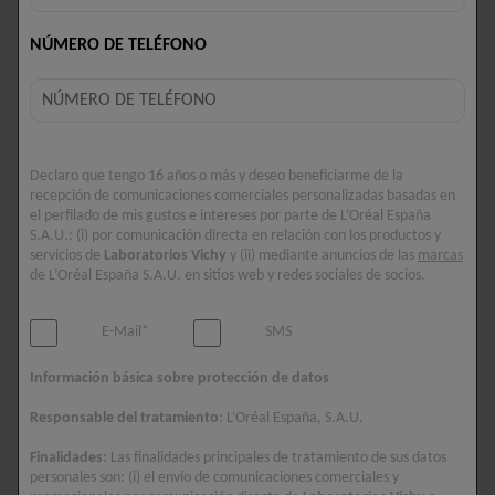
de hidratación de la piel y la mantiene hasta 100
horas*.
NÚMERO DE TELÉFONO
* Estudio clínico, 28 sujetos, 100H.
BENEFICIOS
Declaro que tengo 16 años o más y deseo beneficiarme de la
Fortalece la barrera de la piel y potencia la
recepción de comunicaciones comerciales personalizadas basadas en
hidratación hasta 100 horas.
el perfilado de mis gustos e intereses por parte de L’Oréal España
S.A.U.: (i) por comunicación directa en relación con los productos y
servicios de
Laboratorios Vichy
y (ii) mediante anuncios de las
marcas
TEXTURA
de L’Oréal España S.A.U. en sitios web y redes sociales de socios.
Crema reparadora rica fundente. Textura
E-Mail*
SMS
agradable que deja la piel confortable.
Información básica sobre protección de datos
INGREDIENTES ACTIVOS
Responsable del tratamiento
: L’Oréal España, S.A.U.
Ácido Hialurónico + Minerales de Agua Volcánica
Finalidades
: Las finalidades principales de tratamiento de sus datos
de Vichy + Vitaminas B3 y E + Escualano + Lípidos.
personales son: (i) el envío de comunicaciones comerciales y