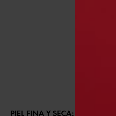
el contorno 
NEOVADIOL
tersar, alisa
hipoalergénic
Pómulos y
Los pómulos 
aparición de 
reafirmantes 
reafirmar y 
REDENSIFI
elasticidad,
dermatológic
PIEL FINA Y SECA: CÓMO T