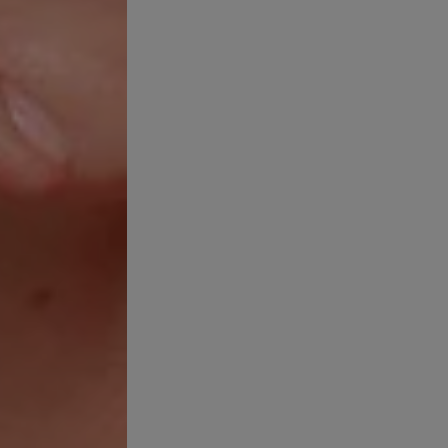
roteínas que proporcionan estructura y elasticidad a la piel.
 PIEL MUY