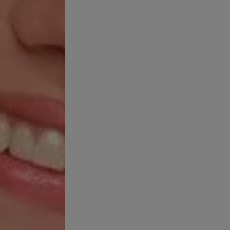
ulo, exploraremos las causas de la piel fina durante la menopausia
encia. Una excelente opción para combatir los signos de la menopa
TE RELLENADORA POSTMENOPAUSIA 50 ML
, que reactiva 
ia, combatiendo la flacidez, la pérdida de densidad y las arrugas
nicamente probada bajo control dermatológico en mujeres en este p
 QUÉ APARECE
 en la cara
se caracteriza por una disminución en el grosor de la e
ón hace que la piel sea más translúcida, dejando ver más fácilmen
nde a ser más susceptible a daños, como moretones y rasguños, y 
 causa es la disminución de la presencia de estrógeno. Esta hormo