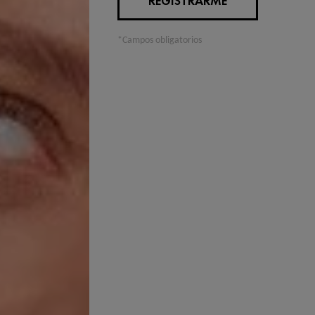
REGISTRARME
*Campos obligatorios
a trae consigo muchos cambios, y uno de los más comunes es la alt
ción frecuente para muchas mujeres en esta etapa, ya que puede s
ecuado y los productos correctos, es posible reforzarla y mantene