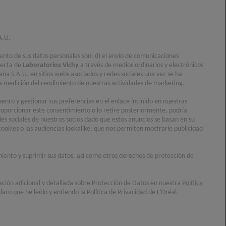
A.U.
iento de sus datos personales son: (i) el envío de comunicaciones
recta de
Laboratorios Vichy
a través de medios ordinarios y electrónicos
aña S.A.U. en sitios webs asociados y redes sociales una vez se ha
) la medición del rendimiento de nuestras actividades de marketing.
nto y gestionar sus preferencias en el enlace incluido en nuestras
oporcionar este consentimiento o lo retire posteriormente, podría
des sociales de nuestros socios dado que estos anuncios se basan en su
cookies o las audiencias lookalike, que nos permiten mostrarle publicidad
imiento y suprimir sus datos, así como otros derechos de protección de
.
ación adicional y detallada sobre Protección de Datos en nuestra
Política
laro que he leído y entiendo la
Política de Privacidad
de L’Oréal.