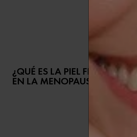
En este artíc
salud y apari
REAFIRMAN
postmenopaus
y ha sido clí
¿QUÉ ES LA PIEL FINA Y POR
EN LA MENOPAUSIA?
La
piel fina
Esta reducci
muy fina
tie
su principal