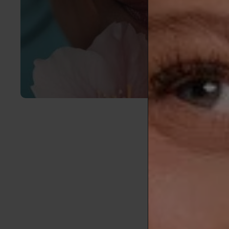
La menopausi
una preocupa
el cuidado ad