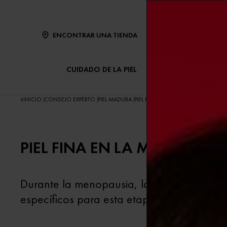
ENCONTRAR UNA TIENDA
CUIDADO DE LA PIEL
CUIDADO DEL CABE
INICIO
CONSEJO EXPERTO
PIEL MADURA
PIEL FINA EN LA MENOPAUSIA: P
|
|
|
PIEL FINA EN LA MENOPAUS
Durante la menopausia, la piel fina se vu
específicos para esta etapa.