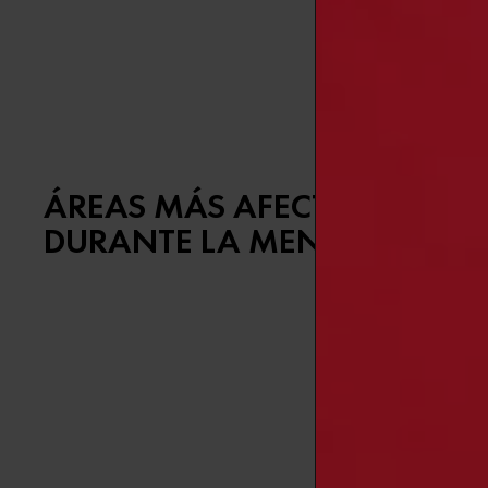
Una excelent
50 ML
, que 
dermatológica
ÁREAS MÁS AFECTADAS POR 
DURANTE LA MENOPAUSIA
Aunque la
pi
la pérdida de
Contorno 
La
piel muy
hacer que la 