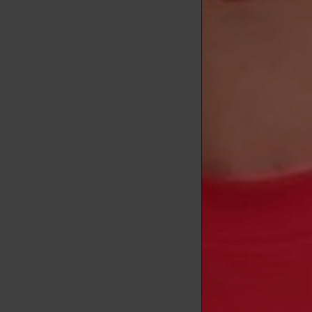
Identificar si
mayor visibil
rasguños; pie
apariencia ge
de estas seña