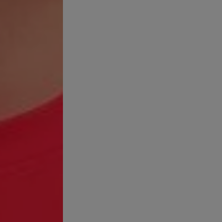
 tienes
piel muy fina
es crucial para adaptar tu rutina de cuidado
idad de los vasos sanguíneos, especialmente en áreas como el rostr
l que se siente más seca y tirante de lo habitual; aumento de la se
neral más translúcida. También puedes notar que las arrugas y lín
les, es probable que tu barrera cutánea se haya vuelto más fina y