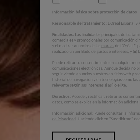
Información básica sobre protección de datos
Responsable del tratamiento
: L’Oréal España, S.
Finalidades
: Las finalidades principales de tratam
comerciales y promocionales por comunicación di
y el mostrar anuncios de las
marcas
de L’Oréal Esp
realizado un perfilado de gustos e intereses; y (ii
Puede retirar su consentimiento en cualquier mome
comunicaciones electrónicas. Aunque decida no pr
seguir viendo anuncios nuestros en sitios web y re
historial de navegación y en tecnologías como las 
relevante según sus intereses si así lo elige.
Derechos
: Acceder, rectificar, retirar su consent
datos, como se explica en la información adicional
Información adicional
: Puede consultar la inform
de Privacidad
. Haciendo click en “Suscribirme” dec