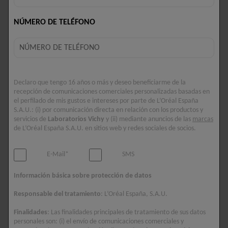
hormonales aceleran el envejecimiento de la piel
provocando pérdida de hidratación, elasticidad y
NÚMERO DE TELÉFONO
densidad. Los sofocos pueden hacer que la piel se
sienta más caliente e incómoda.
La Crema de Noche Complejo Sustitutivo
Neovadiol de Vichy, con Proxylane, Extracto de
Cassia y Ácido Hialurónico, hidrata y restaura la
Declaro que tengo 16 años o más y deseo beneficiarme de la
recepción de comunicaciones comerciales personalizadas basadas en
densidad al compensar el impacto visible de las
el perfilado de mis gustos e intereses por parte de L’Oréal España
variaciones hormonales en la piel, en una crema
S.A.U.: (i) por comunicación directa en relación con los productos y
servicios de
Laboratorios Vichy
y (ii) mediante anuncios de las
marcas
ligera.
de L’Oréal España S.A.U. en sitios web y redes sociales de socios.
Refresca instantáneamente la piel en 2,7 Cº* y
mejora la elasticidad, clínicamente probado.
E-Mail*
SMS
Noche tras noche, la piel recupera su densidad.
Información básica sobre protección de datos
* Test instrumental: 24 mujeres – 45 segundos después del uso.
Responsable del tratamiento
: L’Oréal España, S.A.U.
Finalidades
: Las finalidades principales de tratamiento de sus datos
BENEFICIOS
personales son: (i) el envío de comunicaciones comerciales y