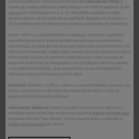
Al instante, la piel está intensamente rehidratada,
promocionales por comunicación directa de
Laboratorios Vichy
a
través de medios ordinarios y electrónicos y el mostrar anuncios de las
más firme y más elástica. Día tras día, la piel
marcas
de L’Oréal España S.A.U. en sitios webs asociados y redes
parece más rellena y densa.
sociales una vez se ha realizado un perfilado de gustos e intereses; y
(ii) la medición del rendimiento de nuestras actividades de marketing.
TEXTURA
Puede retirar su consentimiento en cualquier momento y gestionar
sus preferencias en el enlace incluido en nuestras comunicaciones
Una crema ligera que rehidrata la piel al instante.
electrónicas. Aunque decida no proporcionar este consentimiento o lo
retire posteriormente, podría seguir viendo anuncios nuestros en sitios
Muy buena penetración, rápida absorción, textura
web y redes sociales de nuestros socios dado que estos anuncios se
no pegajosa, con una increíble sensación de
basan en su historial de navegación y en tecnologías como las cookies
o las audiencias lookalike, que nos permiten mostrarle publicidad
confort y vitalidad.
relevante según sus intereses si así lo elige.
Derechos
: Acceder, rectificar, retirar su consentimiento y suprimir sus
Ingredientes clave
datos, así como otros derechos de protección de datos, como se
explica en la información adicional.
PROXYLANE
La piel se redensifica y tersa, las arrugas están
Información adicional
: Puede consultar la información adicional y
menos pronunciadas y la flacidez disminuye.
detallada sobre Protección de Datos en nuestra
Política de Privacidad
.
Haciendo click en “Suscribirme” declaro que he leído y entiendo la
Política de Privacidad
de L’Oréal.
ÁCIDO HIALURÓNICO
Redensifica la piel y corrige las arrugas.