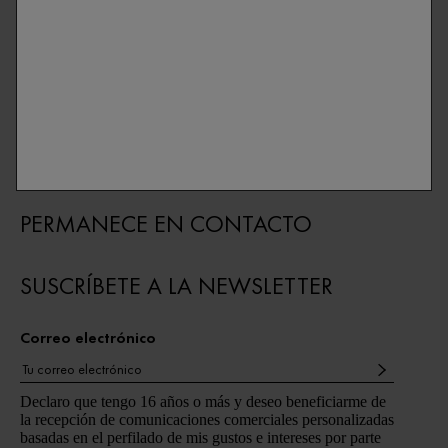
Contacta con nosotros
Encuentra una farmacia
Newsletter
PERMANECE EN CONTACTO
SUSCRÍBETE A LA NEWSLETTER
Correo electrónico
Declaro que tengo 16 años o más y deseo beneficiarme de
la recepción de comunicaciones comerciales personalizadas
basadas en el perfilado de mis gustos e intereses por parte