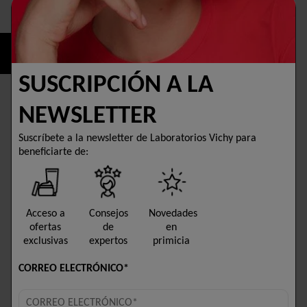
Selected size 50 ML
COMPRAR AHORA
SUSCRIPCIÓN A LA
ENCUENTRA UNA
NEWSLETTER
FARMACIA
Suscríbete a la newsletter de Laboratorios Vichy para
TESTADO BAJO CONTROL DERMATOLÓGICO
beneficiarte de:
HIPOALERGÉNICO
Descripción
Acceso a
Consejos
Novedades
ofertas
de
en
Redescubre una piel hidratada y redefinida con la
exclusivas
expertos
primicia
Crema de Noche Complejo Sustitutivo Neovadiol
de Vichy.
CORREO ELECTRÓNICO*
Alrededor de la menopausia, las variaciones