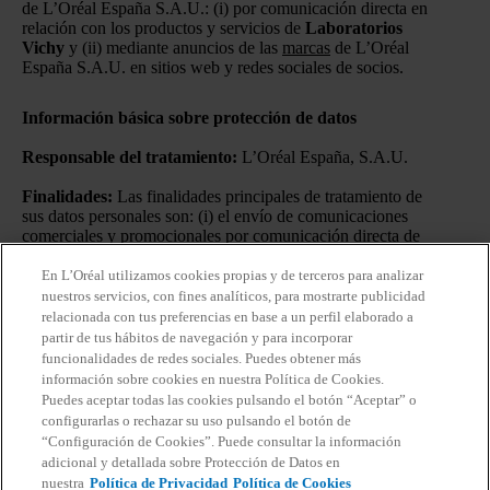
de L’Oréal España S.A.U.: (i) por comunicación directa en
relación con los productos y servicios de
Laboratorios
Vichy
y (ii) mediante anuncios de las
marcas
de L’Oréal
España S.A.U. en sitios web y redes sociales de socios.
Información básica sobre protección de datos
Responsable del tratamiento:
L’Oréal España, S.A.U.
Finalidades:
Las finalidades principales de tratamiento de
sus datos personales son: (i) el envío de comunicaciones
comerciales y promocionales por comunicación directa de
Laboratorios Vichy
a través de medios ordinarios y
electrónicos y el mostrar anuncios de las
marcas
de L’Oréal
En L’Oréal utilizamos cookies propias y de terceros para analizar
España S.A.U. en sitios webs asociados y redes sociales
nuestros servicios, con fines analíticos, para mostrarte publicidad
una vez se ha realizado un perfilado de gustos e intereses; y
relacionada con tus preferencias en base a un perfil elaborado a
(ii) la medición del rendimiento de nuestras actividades de
partir de tus hábitos de navegación y para incorporar
marketing.
funcionalidades de redes sociales. Puedes obtener más
información sobre cookies en nuestra Política de Cookies.
Puede retirar su consentimiento en cualquier momento y
Puedes aceptar todas las cookies pulsando el botón “Aceptar” o
gestionar sus preferencias en el enlace incluido en nuestras
configurarlas o rechazar su uso pulsando el botón de
comunicaciones electrónicas. Aunque decida no
“Configuración de Cookies”. Puede consultar la información
proporcionar este consentimiento o lo retire posteriormente,
adicional y detallada sobre Protección de Datos en
podría seguir viendo anuncios nuestros en sitios web y
nuestra
Política de Privacidad
Política de Cookies