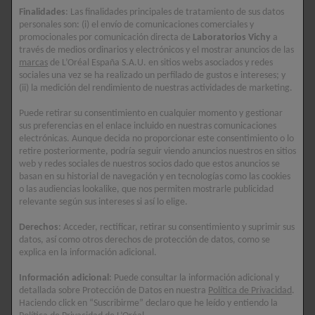
Finalidades
: Las finalidades principales de tratamiento de sus datos
ENCUENTRA UNA
personales son: (i) el envío de comunicaciones comerciales y
FARMACIA
promocionales por comunicación directa de
Laboratorios Vichy
a
través de medios ordinarios y electrónicos y el mostrar anuncios de las
marcas
de L’Oréal España S.A.U. en sitios webs asociados y redes
TESTADO BAJO CONTROL DERMATOLÓGICO
sociales una vez se ha realizado un perfilado de gustos e intereses; y
(ii) la medición del rendimiento de nuestras actividades de marketing.
HIPOALERGÉNICO
Puede retirar su consentimiento en cualquier momento y gestionar
sus preferencias en el enlace incluido en nuestras comunicaciones
Descripción
electrónicas. Aunque decida no proporcionar este consentimiento o lo
retire posteriormente, podría seguir viendo anuncios nuestros en sitios
Redescubre una piel hidratada y redefinida con la
web y redes sociales de nuestros socios dado que estos anuncios se
Crema de Día Vichy Neovadiol Complejo
basan en su historial de navegación y en tecnologías como las cookies
Sustitutivo para pieles normales a mixtas.
o las audiencias lookalike, que nos permiten mostrarle publicidad
relevante según sus intereses si así lo elige.
Alrededor de la menopausia, las variaciones
Derechos
: Acceder, rectificar, retirar su consentimiento y suprimir sus
hormonales aceleran el envejecimiento de la piel
datos, así como otros derechos de protección de datos, como se
provocando pérdida de hidratación, elasticidad y
explica en la información adicional.
densidad.
Información adicional
: Puede consultar la información adicional y
detallada sobre Protección de Datos en nuestra
Política de Privacidad
.
La Crema de Día Vichy Complejo Sustitutivo, con
Haciendo click en “Suscribirme” declaro que he leído y entiendo la
Proxylane, Extracto de Cassia y Ácido Hialurónico,