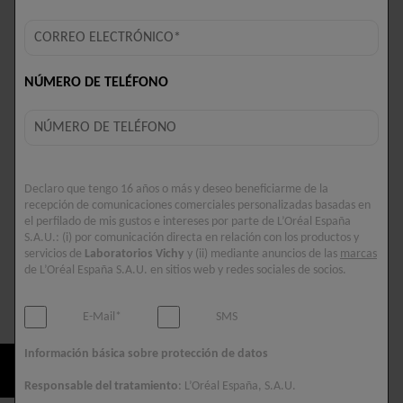
NÚMERO DE TELÉFONO
Declaro que tengo 16 años o más y deseo beneficiarme de la
recepción de comunicaciones comerciales personalizadas basadas en
el perfilado de mis gustos e intereses por parte de L’Oréal España
S.A.U.: (i) por comunicación directa en relación con los productos y
servicios de
Laboratorios Vichy
y (ii) mediante anuncios de las
marcas
de L’Oréal España S.A.U. en sitios web y redes sociales de socios.
Rutina
Selected size 50 ML
E-Mail*
SMS
Información básica sobre protección de datos
COMPRAR AHORA
Responsable del tratamiento
: L’Oréal España, S.A.U.