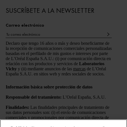
SUSCRÍBETE A LA NEWSLETTER
Correo electrónico
Declaro que tengo 16 años o más y deseo beneficiarme de
la recepción de comunicaciones comerciales personalizadas
basadas en el perfilado de mis gustos e intereses por parte
de L’Oréal España S.A.U.: (i) por comunicación directa en
relación con los productos y servicios de
Laboratorios
Vichy
y (ii) mediante anuncios de las
marcas
de L’Oréal
España S.A.U. en sitios web y redes sociales de socios.
Información básica sobre protección de datos
Responsable del tratamiento:
L’Oréal España, S.A.U.
Finalidades:
Las finalidades principales de tratamiento de
sus datos personales son: (i) el envío de comunicaciones
comerciales y promocionales por comunicación directa de
Laboratorios Vichy
a través de medios ordinarios y