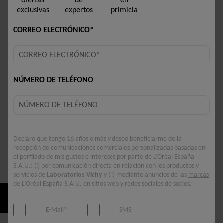
ofertas
de
en
exclusivas
expertos
primicia
CORREO ELECTRÓNICO*
NÚMERO DE TELÉFONO
Declaro que tengo 16 años o más y deseo beneficiarme de la
recepción de comunicaciones comerciales personalizadas basadas en
Rutina
el perfilado de mis gustos e intereses por parte de L’Oréal España
Selected size 50 ML
S.A.U.: (i) por comunicación directa en relación con los productos y
servicios de
Laboratorios Vichy
y (ii) mediante anuncios de las
marcas
de L’Oréal España S.A.U. en sitios web y redes sociales de socios.
COMPRAR AHORA
E-Mail*
SMS