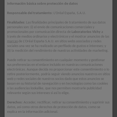
ENCUENTRA UNA
Información básica sobre protección de datos
FARMACIA
Responsable del tratamiento
: L’Oréal España, S.A.U.
HIPOALERGÉNICO
Finalidades
: Las finalidades principales de tratamiento de sus datos
personales son: (i) el envío de comunicaciones comerciales y
promocionales por comunicación directa de
Laboratorios Vichy
a
Descripción
través de medios ordinarios y electrónicos y el mostrar anuncios de las
marcas
de L’Oréal España S.A.U. en sitios webs asociados y redes
Redescubre una piel hidratada y redefinida con la
sociales una vez se ha realizado un perfilado de gustos e intereses; y
(ii) la medición del rendimiento de nuestras actividades de marketing.
Crema de Día Vichy Neovadiol Complejo
Sustitutivo para pieles secas.
Puede retirar su consentimiento en cualquier momento y gestionar
sus preferencias en el enlace incluido en nuestras comunicaciones
Alrededor de la menopausia, las variaciones
electrónicas. Aunque decida no proporcionar este consentimiento o lo
hormonales aceleran el envejecimiento de la piel
retire posteriormente, podría seguir viendo anuncios nuestros en sitios
web y redes sociales de nuestros socios dado que estos anuncios se
provocando pérdida de hidratación, elasticidad y
basan en su historial de navegación y en tecnologías como las cookies
densidad.
o las audiencias lookalike, que nos permiten mostrarle publicidad
relevante según sus intereses si así lo elige.
La Crema de Día Vichy Complejo Sustitutivo, con
Derechos
: Acceder, rectificar, retirar su consentimiento y suprimir sus
Proxylane, Extracto de Cassia y Ácido Hialurónico,
datos, así como otros derechos de protección de datos, como se
restaura la densidad y elasticidad al compensar
explica en la información adicional.