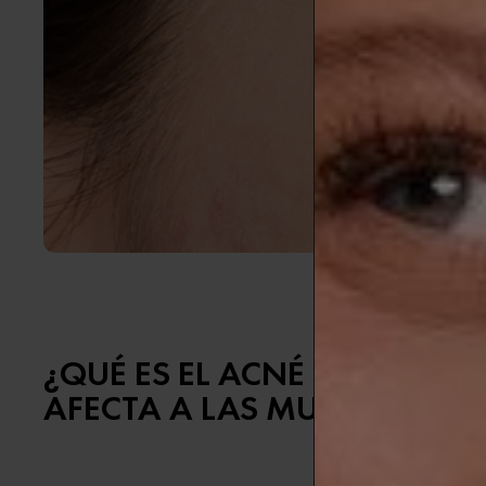
¿QUÉ ES EL ACNÉ HORMONA
AFECTA A LAS MUJERES?