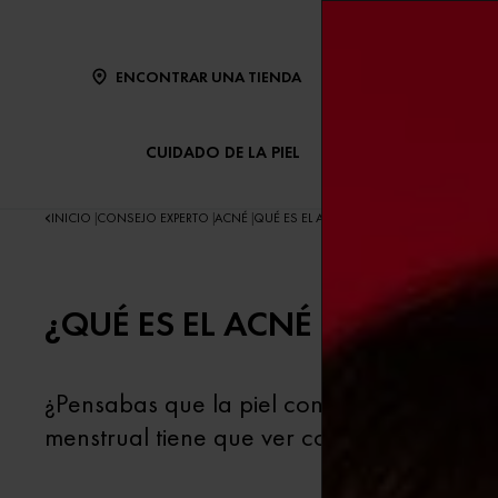
ENCONTRAR UNA TIENDA
CUIDADO DE LA PIEL
CUIDADO DEL CABE
INICIO
CONSEJO EXPERTO
ACNÉ
QUÉ ES EL ACNÉ HORMONAL Y CÓMO UNA 
|
|
|
¿QUÉ ES EL ACNÉ HORMONA
¿Pensabas que la piel con imperfecciones 
menstrual tiene que ver con sus brotes de 