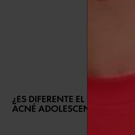
Aparte de se
acumulan gra
Tu brote ocu
El acné horm
específico y
Tus brotes s
Aumenta el c
¿ES DIFERENTE EL ACNÉ HO
ACNÉ ADOLESCENTE? N/A
Sí, ya que pr