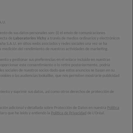
A.U.
iento de sus datos personales son: (i) el envío de comunicaciones
recta de
Laboratorios Vichy
a través de medios ordinarios y electrónicos
aña S.A.U. en sitios webs asociados y redes sociales una vez se ha
) la medición del rendimiento de nuestras actividades de marketing.
nto y gestionar sus preferencias en el enlace incluido en nuestras
oporcionar este consentimiento o lo retire posteriormente, podría
des sociales de nuestros socios dado que estos anuncios se basan en su
cookies o las audiencias lookalike, que nos permiten mostrarle publicidad
imiento y suprimir sus datos, así como otros derechos de protección de
.
ación adicional y detallada sobre Protección de Datos en nuestra
Política
laro que he leído y entiendo la
Política de Privacidad
de L’Oréal.