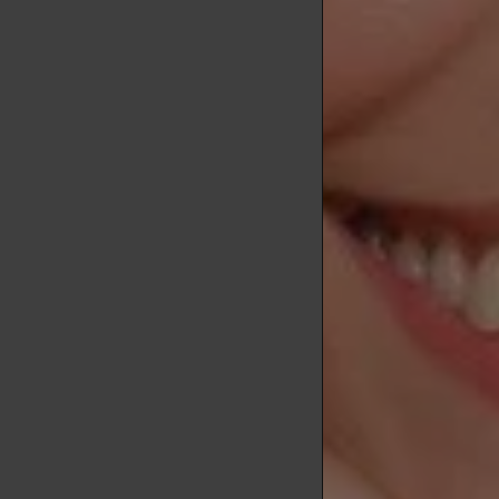
Muchas mujer
hombres en t
Comúnmente s
menudo las p
El desarrollo
mayor produc
adulto a vec
¿A qué se de
Hay una seri
circulando p
del folículo
muchas mujer
desarrollo y 