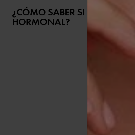
¿CÓMO SABER SI TIENES AC
HORMONAL?
El acné horm
de cuidado de
adultas, mien
afirmar que e
Puede que su
Los brotes ap
Si has notad
tu cuerpo est
manifestarse 
Los brotes lo