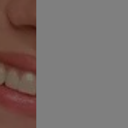
es sufren la aparición de brotes. De hecho, el porcentaje de mu
odos los grupos de edad(1). Esto se debe al gran número de cambi
e cree que los brotes solo afectan a aquellas personas con piel 
ersonas con tendencia acneica sufren de sequedad de la piel(2).
 inicial durante la pubertad coincide con un incremento de la est
ción de sebo. No obstante, dado que el ciclo menstrual y las flu
es es conocido como acné hormonal(1).
be el acné hormonal?
e de hormonas que se asocian a la presencia de acné. El acné hor
or el torrente sanguíneo(3). Muchas personas con acné experimen
 sebáceo(4). Se cree que existe una predisposición genética al de
es experimentan signos de acné premenstrual, causado por algun
regulación del sistema reproductivo femenino) y la progesterona (