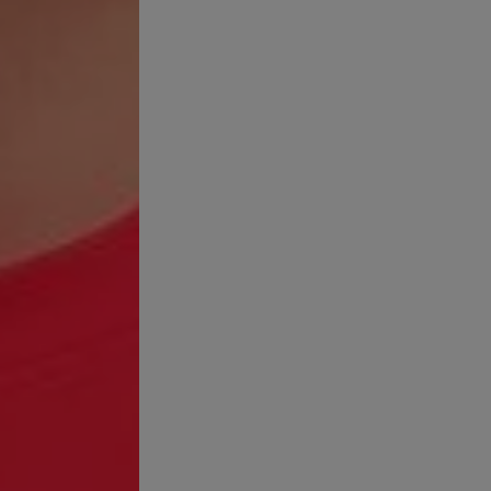
ntir que son más profundos que otros tipos de granos, normalmente
sa durante días o semanas, lo que causa una acumulación con reac
rre una vez al mes
onal suele aparecer de forma cíclica, siguiendo el ciclo menstrua
a se ha agrandado por un grano anterior.
urgen en momentos de estrés
ortisol, conocido como la hormona del estrés, que es un signo de 
RMONAL AL
esentan características diferentes. El acné hormonal se diferenci