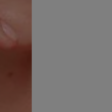
NÉ
onal no es igual para todos. Es importante determinar la causa d
 la piel, genética, estrés o medicación) para tratarlo. El acné rec
tras que el acné de aparición tardía es menos frecuente y se desa
xiste una fuerte correlación entre quienes tuvieron acné durante l
fras acné hormonal si:
arecen alrededor de la barbilla y la mandíbula
o una concentración de granos en la parte inferior del rostro, e
imula las glándulas sebáceas, muchas de las cuales se encuentran 
este tipo de acné son el lado del rostro y el cuello(2).
s conforman quistes dolorosos, no puntos negros o espinillas