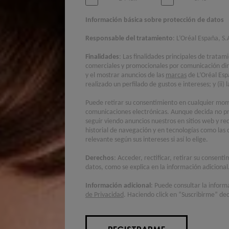
Información básica sobre protección de datos
Responsable del tratamiento
: L’Oréal España, S.
Finalidades
: Las finalidades principales de tratam
comerciales y promocionales por comunicación di
y el mostrar anuncios de las
marcas
de L’Oréal Esp
realizado un perfilado de gustos e intereses; y (ii
Puede retirar su consentimiento en cualquier mome
comunicaciones electrónicas. Aunque decida no pr
seguir viendo anuncios nuestros en sitios web y re
historial de navegación y en tecnologías como las 
relevante según sus intereses si así lo elige.
Derechos
: Acceder, rectificar, retirar su consent
datos, como se explica en la información adicional
Información adicional
: Puede consultar la inform
de Privacidad
. Haciendo click en “Suscribirme” dec