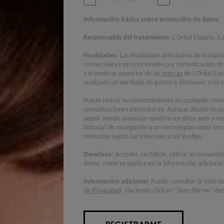
Información básica sobre protección de datos
Responsable del tratamiento
: L’Oréal España, S.
Finalidades
: Las finalidades principales de tratam
comerciales y promocionales por comunicación di
y el mostrar anuncios de las
marcas
de L’Oréal Esp
realizado un perfilado de gustos e intereses; y (ii
Puede retirar su consentimiento en cualquier mome
comunicaciones electrónicas. Aunque decida no pr
seguir viendo anuncios nuestros en sitios web y re
historial de navegación y en tecnologías como las 
relevante según sus intereses si así lo elige.
Derechos
: Acceder, rectificar, retirar su consent
datos, como se explica en la información adicional
Información adicional
: Puede consultar la inform
de Privacidad
. Haciendo click en “Suscribirme” dec