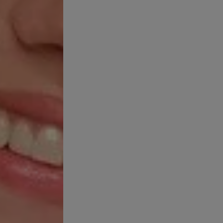
 SÍNTOMAS
rece cuando los
folículos pilosos de la dermis se obstruyen
c
roducir
comedones, puntos negros o espinillas
, así como gra
ote de acné remite por sí solo, es un
proceso demasiado lent
n, muchas personas recurren a
explotar los granitos o intent
 es posible que queden manchas, marcas y cicatrices después de
onoce edades. Es muy habitual en la adolescencia, pero puede pro
un brote de acné por los cambios hormonales asociados a la
mens
mujeres de
piel grasa o mixta
también son más propensas a un