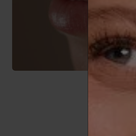
El acné es un
mujeres pued
belleza inad