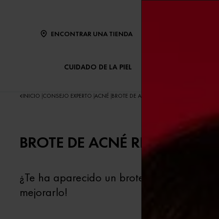
ENCONTRAR UNA TIENDA
CUIDADO DE LA PIEL
CUIDADO DEL CABE
INICIO
CONSEJO EXPERTO
ACNÉ
BROTE DE ACNÉ REPENTINO EN LA CARA: 
|
|
|
BROTE DE ACNÉ REPENTINO 
¿Te ha aparecido un brote de acné repenti
mejorarlo!