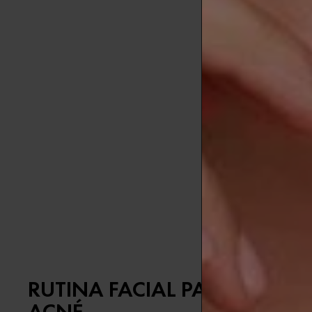
porque este 
más fácil la
a
El acné tamb
adecuada
.
Es important
calidad pued
entonces es 
Otras causas
cantidades 
RUTINA FACIAL PARA TRATAR
ACNÉ