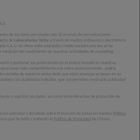
A.U.
iento de sus datos personales son: (i) el envío de comunicaciones
recta de
Laboratorios Vichy
a través de medios ordinarios y electrónicos
aña S.A.U. en sitios webs asociados y redes sociales una vez se ha
) la medición del rendimiento de nuestras actividades de marketing.
nto y gestionar sus preferencias en el enlace incluido en nuestras
oporcionar este consentimiento o lo retire posteriormente, podría
des sociales de nuestros socios dado que estos anuncios se basan en su
cookies o las audiencias lookalike, que nos permiten mostrarle publicidad
imiento y suprimir sus datos, así como otros derechos de protección de
.
ación adicional y detallada sobre Protección de Datos en nuestra
Política
laro que he leído y entiendo la
Política de Privacidad
de L’Oréal.