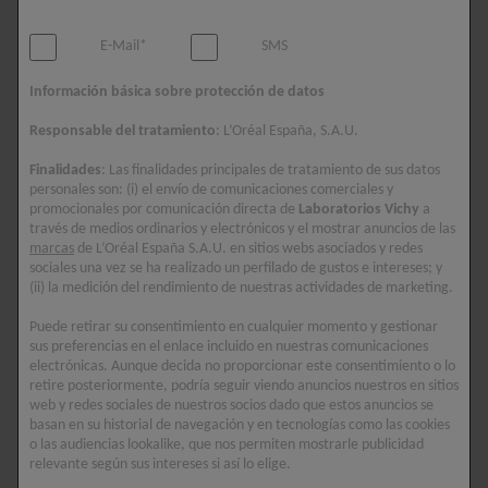
hiperpigmentación. Esto da lugar a una decoloración oscura,
conocida como marcas de espinillas. Las espinillas pueden
E-Mail*
SMS
aparecer no sólo en la cara, sino también en todo el cuerpo.
Información básica sobre protección de datos
Las
personas con un tono de piel más oscuro
son más
Responsable del tratamiento
: L’Oréal España, S.A.U.
propensas a las marcas de espinillas que las personas con un
tono de piel más claro, debido a la pigmentación generalmente
Finalidades
: Las finalidades principales de tratamiento de sus datos
más pronunciada.
personales son: (i) el envío de comunicaciones comerciales y
promocionales por comunicación directa de
Laboratorios Vichy
a
través de medios ordinarios y electrónicos y el mostrar anuncios de las
marcas
de L’Oréal España S.A.U. en sitios webs asociados y redes
DIFERENCIA ENTRE LAS MARCAS
sociales una vez se ha realizado un perfilado de gustos e intereses; y
(ii) la medición del rendimiento de nuestras actividades de marketing.
DE ESPINILLAS Y LAS CICATRICES
Puede retirar su consentimiento en cualquier momento y gestionar
DE GRANOS
sus preferencias en el enlace incluido en nuestras comunicaciones
electrónicas. Aunque decida no proporcionar este consentimiento o lo
retire posteriormente, podría seguir viendo anuncios nuestros en sitios
Las marcas de espinillas son meras
decoloraciones de la
web y redes sociales de nuestros socios dado que estos anuncios se
piel
. En cambio, las cicatrices de espinillas son un
tejido
basan en su historial de navegación y en tecnologías como las cookies
cicatricial engrosado
que da a la piel un aspecto irregular. En
o las audiencias lookalike, que nos permiten mostrarle publicidad
relevante según sus intereses si así lo elige.
algunos casos, este tejido cicatricial se desarrolla a medida que