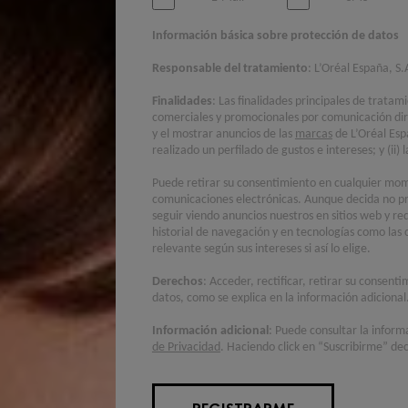
Información básica sobre protección de datos
Responsable del tratamiento
: L’Oréal España, S.
Finalidades
: Las finalidades principales de tratam
comerciales y promocionales por comunicación di
y el mostrar anuncios de las
marcas
de L’Oréal Esp
realizado un perfilado de gustos e intereses; y (ii
Puede retirar su consentimiento en cualquier mome
comunicaciones electrónicas. Aunque decida no pr
seguir viendo anuncios nuestros en sitios web y re
historial de navegación y en tecnologías como las 
relevante según sus intereses si así lo elige.
Derechos
: Acceder, rectificar, retirar su consent
datos, como se explica en la información adicional
Información adicional
: Puede consultar la inform
de Privacidad
. Haciendo click en “Suscribirme” dec