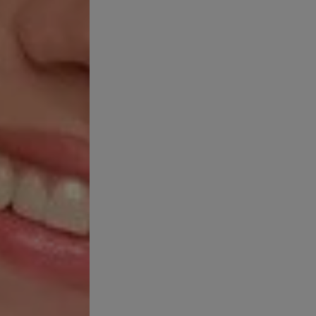
s personas con piel propensa a las imperfecciones dicen percibir
 está respaldado por las investigaciones.
en indicios de que los rayos UV tienen un impacto positivo en la ap
te a la creencia popular, el invierno no implica necesariamente u
e autoevaluación realizado con 139 participantes reveló que un t
tercio en verano y un tercio no experimentaba ningún cambio estac
rcepción de los signos de quienes tienen acné puede variar enor
e apunten a los cambios estacionales como un factor agravante d
erno como en verano, la clave para tratar los signos del acné está 
s bacterias responsables del acné a cualquier otra zona del rostro.
LA PIEL CON