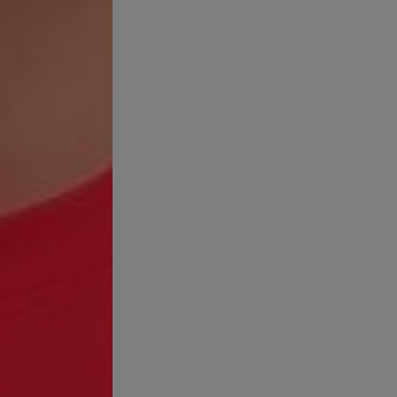
onal journal of dermatology 41.12 (2002) pp. 870-871
K. et al, ‘Seasonal variation in acne vulgaris--myth or reality’ 