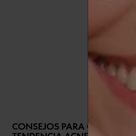
Aunque mucha
estacional no
Si bien exist
contrariamen
Un estudio d
invierno, un 
Aunque la pe
concretas qu
Tanto en invi
transmitir la
CONSEJOS PARA CUIDAR DE 