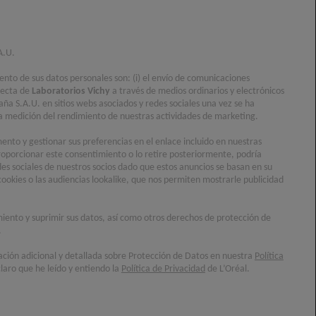
A.U.
iento de sus datos personales son: (i) el envío de comunicaciones
recta de
Laboratorios Vichy
a través de medios ordinarios y electrónicos
aña S.A.U. en sitios webs asociados y redes sociales una vez se ha
) la medición del rendimiento de nuestras actividades de marketing.
nto y gestionar sus preferencias en el enlace incluido en nuestras
oporcionar este consentimiento o lo retire posteriormente, podría
des sociales de nuestros socios dado que estos anuncios se basan en su
cookies o las audiencias lookalike, que nos permiten mostrarle publicidad
imiento y suprimir sus datos, así como otros derechos de protección de
.
ación adicional y detallada sobre Protección de Datos en nuestra
Política
laro que he leído y entiendo la
Política de Privacidad
de L’Oréal.