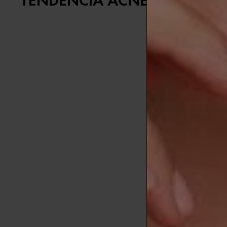
TENDENCIA ACNEICA EN IN
Cuando se tra
combatir los 
Abusar de lo
sebo para con
frente a las 
bacterias.
Además de ad
tu estilo de 
es fácil cuan
extremas puede
Fuentes:
[1] http://w
[2]
Gfesser, 
[3]
Al-Ameer,