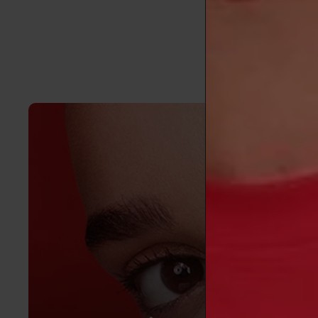
in Internati
[4]
Sardana, 