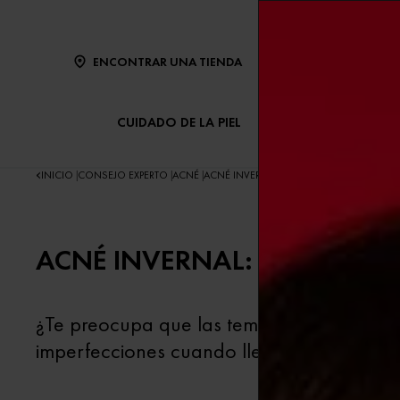
ENCONTRAR UNA TIENDA
CUIDADO DE LA PIEL
CUIDADO DEL CABE
INICIO
CONSEJO EXPERTO
ACNÉ
ACNÉ INVERNAL CÓMO TRATAR LA PIEL SE
|
|
|
ACNÉ INVERNAL: CÓMO TRAT
¿Te preocupa que las temperaturas del inv
imperfecciones cuando llegue el invierno.