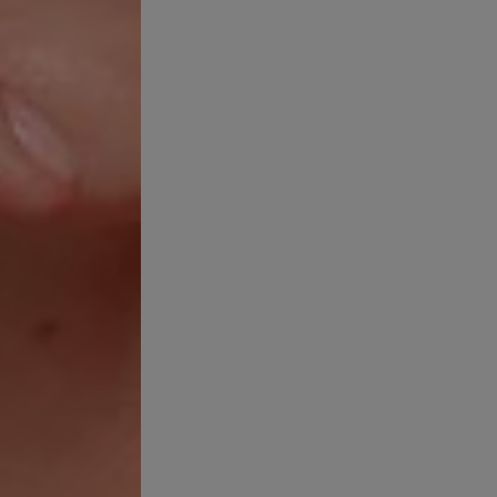
VIERNO
ta de controlar el acné en invierno, es importante asegurarse de 
vientos y las temperaturas fríos o secos, sin desequilibrar la produ
s tónicos con alcohol o los astringentes tradicionales puede prov
trarrestar la sequedad percibida. Por lo tanto, deberías optar po
condiciones deshidratantes, al mismo tiempo que te aseguras de limp
aptar tu rutina de cuidado de la piel a las condiciones invernal
vida cuando las temperaturas empiecen a bajar. Evita los productos
do de trata de los sets de regalo de Navidad, e intenta no abusar
n irritar la piel sensible.
ww.dermagazine.fr/soleil-et-acne-pas-vraiment-amis/
M. et al, ‘Seasonal variations in the severity of acne vulgaris’ in
 A. et al, ‘Demographic features and seasonal variations in patient