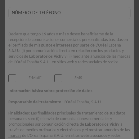
¿CÓMO AFECTA EL ESTRÉS AL
ACNÉ?
Sabemos que elementos externos que se
Declaro que tengo 16 años o más y deseo beneficiarme de la
encuentran en nuestro entorno tienen el potencial
recepción de comunicaciones comerciales personalizadas basadas en
de influir en el futuro de nuestra piel.
el perfilado de mis gustos e intereses por parte de L’Oréal España
S.A.U.: (i) por comunicación directa en relación con los productos y
Estos factores medioambientales, como la contaminación
servicios de
Laboratorios Vichy
y (ii) mediante anuncios de las
marcas
del aire y el humo del tabaco, pueden parecer los culpables más
de L’Oréal España S.A.U. en sitios web y redes sociales de socios.
obvios del empeoramiento del acné, pero es importante no
subestimar la influencia que el estrés tiene en la salud de nuestra
E-Mail*
SMS
piel.
Como el órgano más grande del cuerpo, la piel desempeña
Información básica sobre protección de datos
un papel clave a la hora de protegernos de bacterias y
Responsable del tratamiento
: L’Oréal España, S.A.U.
elementos externos perjudiciales, convirtiéndola en un buen
indicador del estado de nuestra salud general.
Finalidades
: Las finalidades principales de tratamiento de sus datos
personales son: (i) el envío de comunicaciones comerciales y
Lamentablemente, el estrés puede influir significativamente en
promocionales por comunicación directa de
Laboratorios Vichy
a
el comportamiento de la piel. En concreto, algunos estudios han
través de medios ordinarios y electrónicos y el mostrar anuncios de las
relacionado los niveles elevados de estrés con el
marcas
de L’Oréal España S.A.U. en sitios webs asociados y redes