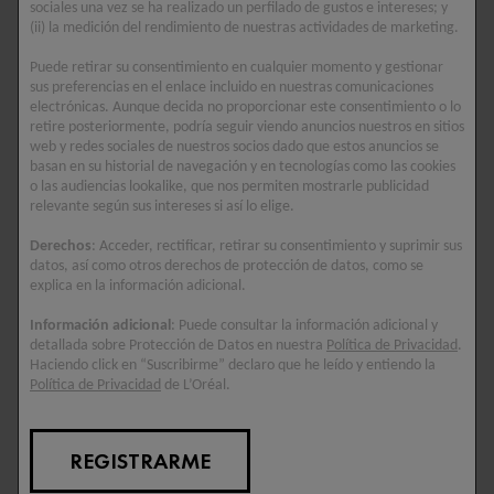
sociales una vez se ha realizado un perfilado de gustos e intereses; y
empeoramiento de los signos del acné.[1]
(ii) la medición del rendimiento de nuestras actividades de marketing.
Puede retirar su consentimiento en cualquier momento y gestionar
sus preferencias en el enlace incluido en nuestras comunicaciones
CONSEJOS ANTIESTRÉS PARA
electrónicas. Aunque decida no proporcionar este consentimiento o lo
CONTROLAR EL ACNÉ
retire posteriormente, podría seguir viendo anuncios nuestros en sitios
web y redes sociales de nuestros socios dado que estos anuncios se
basan en su historial de navegación y en tecnologías como las cookies
Cuando se trata de controlar el estrés, la terapeuta
o las audiencias lookalike, que nos permiten mostrarle publicidad
especializada en relajación Nathalie Saulnier afirma que es
relevante según sus intereses si así lo elige.
importante saber distinguir entre el estrés externo, como la
Derechos
: Acceder, rectificar, retirar su consentimiento y suprimir sus
ansiedad vinculada al trabajo o la presión relacionada con la
datos, así como otros derechos de protección de datos, como se
vida familiar o doméstica, y el estrés interno, que es a menudo
explica en la información adicional.
resultado de una falta de autoestima o una incapacidad
Información adicional
: Puede consultar la información adicional y
percibida de alcanzar los objetivos.
detallada sobre Protección de Datos en nuestra
Política de Privacidad
.
Si sientes ansiedad en el trabajo o en casa, echa un vistazo
Haciendo click en “Suscribirme” declaro que he leído y entiendo la
Política de Privacidad
de L’Oréal.
a los consejos expertos de Nathalie sobre cómo reducir el
sentimiento de estrés. El acné puede afectar considerablemente
a la imagen que tenemos de nosotros mismos, sobre todo
REGISTRARME
durante brotes recurrentes o persistentes. Esto crea un círculo