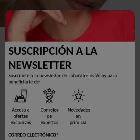
PROTECTORES SOLARES
UV PROTECTION
SUSCRIPCIÓN A LA
NEWSLETTER
20 PRODUCTOS
FILTROS
Suscríbete a la newsletter de Laboratorios Vichy para
beneficiarte de:
Acceso a
Consejos
Novedades
ofertas
de
en
exclusivas
expertos
primicia
CORREO ELECTRÓNICO*