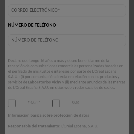
NÚMERO DE TELÉFONO
CAPITAL SOLEIL
CAPITAL SOLEIL
ACEITE INVISIBLE CELL
CELL PROTECT SPRAY
Declaro que tengo 16 años o más y deseo beneficiarme de la
PROTECT SPF50+
FLUIDO INVISIBLE
recepción de comunicaciones comerciales personalizadas basadas en
NIÑOS SPF50+
Muy Alta Protección.
el perfilado de mis gustos e intereses por parte de L’Oréal España
Protege la piel del daño
Protege de los daños
S.A.U.: (i) por comunicación directa en relación con los productos y
solar a nivel celular. Mejora
producidos por el sol a nivel
servicios de
Laboratorios Vichy
y (ii) mediante anuncios de las
marcas
la calidad visible de la piel.
celular. SPF 50+.
de L’Oréal España S.A.U. en sitios web y redes sociales de socios.
E-Mail*
SMS
5/5
0/5
Información básica sobre protección de datos
Responsable del tratamiento
: L’Oréal España, S.A.U.