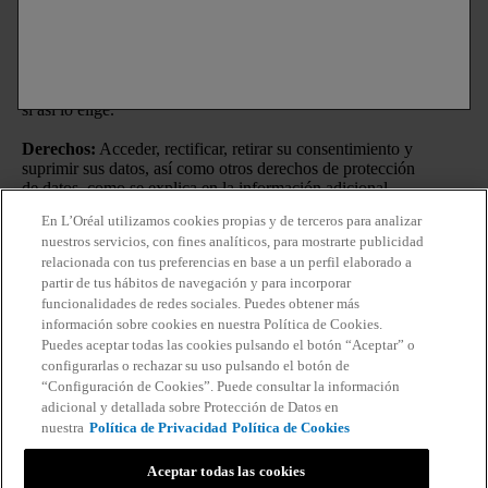
podría seguir viendo anuncios nuestros en sitios web y
redes sociales de nuestros socios dado que estos anuncios
se basan en su historial de navegación y en tecnologías
como las cookies o las audiencias lookalike, que nos
permiten mostrarle publicidad relevante según sus intereses
si así lo elige.
Derechos:
Acceder, rectificar, retirar su consentimiento y
suprimir sus datos, así como otros derechos de protección
de datos, como se explica en la información adicional.
En L’Oréal utilizamos cookies propias y de terceros para analizar
Información adicional:
Puede consultar la información
nuestros servicios, con fines analíticos, para mostrarte publicidad
adicional y detallada sobre Protección de Datos en nuestra
relacionada con tus preferencias en base a un perfil elaborado a
Política de Privacidad
.
Haciendo click en “Suscribirme”
partir de tus hábitos de navegación y para incorporar
declaro que he leído y entiendo la
Política de Privacidad
de
funcionalidades de redes sociales. Puedes obtener más
L’Oréal.
información sobre cookies en nuestra Política de Cookies.
Puedes aceptar todas las cookies pulsando el botón “Aceptar” o
configurarlas o rechazar su uso pulsando el botón de
“Configuración de Cookies”. Puede consultar la información
adicional y detallada sobre Protección de Datos en
nuestra
Política de Privacidad
Política de Cookies
Aceptar todas las cookies