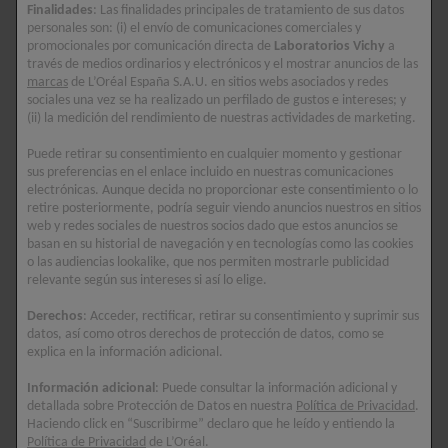
Finalidades
: Las finalidades principales de tratamiento de sus datos
personales son: (i) el envío de comunicaciones comerciales y
promocionales por comunicación directa de
Laboratorios Vichy
a
través de medios ordinarios y electrónicos y el mostrar anuncios de las
marcas
de L’Oréal España S.A.U. en sitios webs asociados y redes
sociales una vez se ha realizado un perfilado de gustos e intereses; y
(ii) la medición del rendimiento de nuestras actividades de marketing.
Puede retirar su consentimiento en cualquier momento y gestionar
sus preferencias en el enlace incluido en nuestras comunicaciones
electrónicas. Aunque decida no proporcionar este consentimiento o lo
retire posteriormente, podría seguir viendo anuncios nuestros en sitios
web y redes sociales de nuestros socios dado que estos anuncios se
basan en su historial de navegación y en tecnologías como las cookies
o las audiencias lookalike, que nos permiten mostrarle publicidad
relevante según sus intereses si así lo elige.
CAPITAL SOLEIL
CAPITAL SOLEIL
Derechos
: Acceder, rectificar, retirar su consentimiento y suprimir sus
CELL PROTECT SPRAY
CELL PROTECT SPRAY
datos, así como otros derechos de protección de datos, como se
FLUIDO INVISIBLE SPF
FLUIDO INVISIBLE SPF
explica en la información adicional.
30
50+
Información adicional
: Puede consultar la información adicional y
Protege de los daños
Protege de los daños
detallada sobre Protección de Datos en nuestra
Política de Privacidad
.
producidos por el sol en la
producidos por el sol a nivel
Haciendo click en “Suscribirme” declaro que he leído y entiendo la
piel a nivel celular.
celular. SPF 50+.
Política de Privacidad
de L’Oréal.