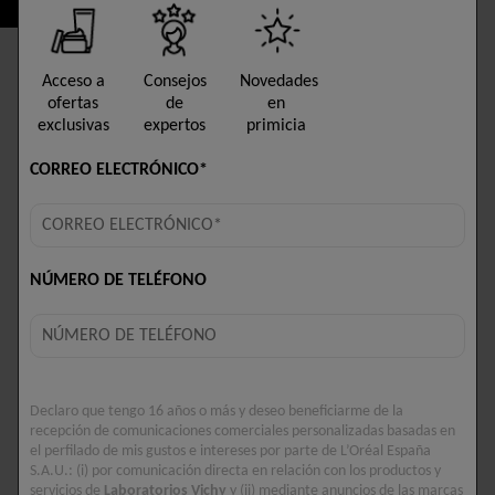
ENCUENTRA UNA
Acceso a
Consejos
Novedades
FARMACIA
ofertas
de
en
exclusivas
expertos
primicia
HIPOALERGÉNICO
CORREO ELECTRÓNICO*
SIN PERFUME
SIN ALCOHOL
TESTADO BAJO CONTROL DERMATOLÓGICO Y APTO PARA
PIELES SENSIBLES
NÚMERO DE TELÉFONO
Descripción
Minéral 89 Gel Ojos con Ácido Hialurónico
hidrata, ilumina y alisa las líneas de expresión
Declaro que tengo 16 años o más y deseo beneficiarme de la
alrededor del delicado contorno de los ojos. Esta
recepción de comunicaciones comerciales personalizadas basadas en
el perfilado de mis gustos e intereses por parte de L’Oréal España
fórmula, una reconfortante crema en textura gel,
S.A.U.: (i) por comunicación directa en relación con los productos y
combina un 89 % de agua volcánica de Vichy,
servicios de
Laboratorios Vichy
y (ii) mediante anuncios de las
marcas