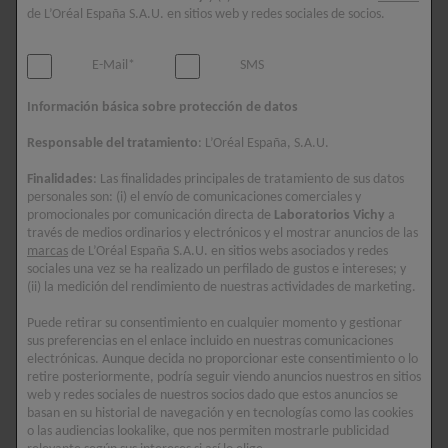
de L’Oréal España S.A.U. en sitios web y redes sociales de socios.
ácido hialurónico y cafeína para una mirada más
luminosa y descansada.
E-Mail*
SMS
Composición
Información básica sobre protección de datos
AQUA / WATER ● PROPANEDIOL ● GLYCERIN ●
Responsable del tratamiento
: L’Oréal España, S.A.U.
ISOCETYL STEARATE ● CARBOMER ● CAFFEINE
Finalidades
: Las finalidades principales de tratamiento de sus datos
● SODIUM HYALURONATE ● ADENOSINE ●
personales son: (i) el envío de comunicaciones comerciales y
CHLORELLA VULGARIS EXTRACT ●
promocionales por comunicación directa de
Laboratorios Vichy
a
través de medios ordinarios y electrónicos y el mostrar anuncios de las
HYDROXYACETOPHENONE ● CAPRYLYL GLYCOL
marcas
de L’Oréal España S.A.U. en sitios webs asociados y redes
● CITRIC ACID ● BIOSACCHARIDE GUM-1 ●
sociales una vez se ha realizado un perfilado de gustos e intereses; y
(ii) la medición del rendimiento de nuestras actividades de marketing.
MALTODEXTRIN ● BUTYLENE GLYCOL
Puede retirar su consentimiento en cualquier momento y gestionar
sus preferencias en el enlace incluido en nuestras comunicaciones
LAS LISTAS DE LOS INGREDIENTES QUE ENTRAN
electrónicas. Aunque decida no proporcionar este consentimiento o lo
EN LA COMPOSICIÓN DE LOS PRODUCTOS DE
retire posteriormente, podría seguir viendo anuncios nuestros en sitios
NUESTRA MARCA SE ACTUALIZAN
web y redes sociales de nuestros socios dado que estos anuncios se
basan en su historial de navegación y en tecnologías como las cookies
REGULARMENTE. POR FAVOR, VERIFIQUE LA
o las audiencias lookalike, que nos permiten mostrarle publicidad