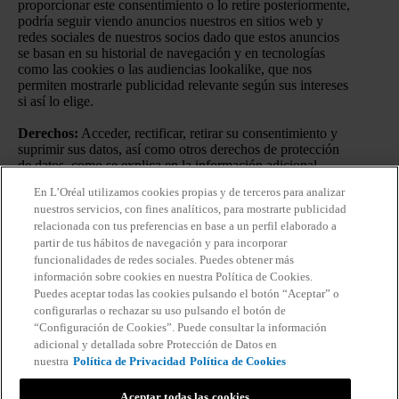
proporcionar este consentimiento o lo retire posteriormente,
podría seguir viendo anuncios nuestros en sitios web y
redes sociales de nuestros socios dado que estos anuncios
se basan en su historial de navegación y en tecnologías
como las cookies o las audiencias lookalike, que nos
permiten mostrarle publicidad relevante según sus intereses
si así lo elige.
Derechos:
Acceder, rectificar, retirar su consentimiento y
suprimir sus datos, así como otros derechos de protección
de datos, como se explica en la información adicional.
En L’Oréal utilizamos cookies propias y de terceros para analizar
Información adicional:
Puede consultar la información
nuestros servicios, con fines analíticos, para mostrarte publicidad
adicional y detallada sobre Protección de Datos en nuestra
relacionada con tus preferencias en base a un perfil elaborado a
Política de Privacidad
.
Haciendo click en “Suscribirme”
partir de tus hábitos de navegación y para incorporar
declaro que he leído y entiendo la
Política de Privacidad
de
funcionalidades de redes sociales. Puedes obtener más
L’Oréal.
información sobre cookies en nuestra Política de Cookies.
Puedes aceptar todas las cookies pulsando el botón “Aceptar” o
configurarlas o rechazar su uso pulsando el botón de
“Configuración de Cookies”. Puede consultar la información
adicional y detallada sobre Protección de Datos en
nuestra
Política de Privacidad
Política de Cookies
Aceptar todas las cookies