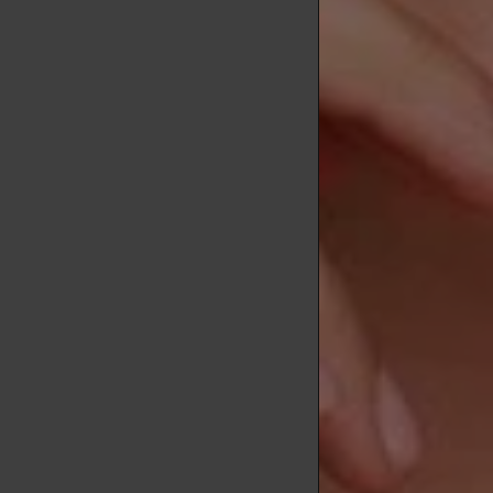
La piel sens
tradicionales
segura y efec
Al evitar ing