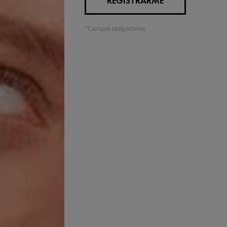
REGISTRARME
*Campos obligatorios
je mineral
se ha convertido en una de las alternativas más popula
 Este tipo de maquillaje, compuesto principalmente por minerales 1
idar la piel mientras se mejora su apariencia. En este artículo, ex