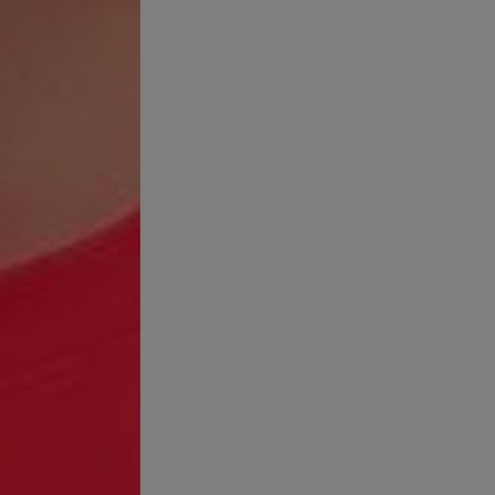
mposición, basada en minerales como el óxido de zinc y el dióxido d
e grasa, lo que lo hace ideal para pieles con tendencia acneica.
 del maquillaje mineral para tu piel
ción natural:
Los productos de maquillaje mineralizado están h
c, óxido de hierro y el dióxido de titanio, que son menos propens
ades calmantes:
Los minerales tienen propiedades antiinflamator
o.
ancias ni conservantes:
A diferencia de muchos maquillajes conv
que puedan irritar aún más la piel.
ligera:
Este tipo de maquillaje proporciona una cobertura ligera q
a menudo se experimenta con las bases tradicionales.
ón solar:
El óxido de zinc y el dióxido de titanio presentes en l
 sol, contribuyendo a la salud de la piel.