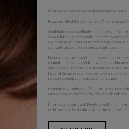
Información básica sobre protección de datos
Responsable del tratamiento
: L’Oréal España, S.
Finalidades
: Las finalidades principales de tratam
comerciales y promocionales por comunicación di
y el mostrar anuncios de las
marcas
de L’Oréal Esp
realizado un perfilado de gustos e intereses; y (ii
Puede retirar su consentimiento en cualquier mome
comunicaciones electrónicas. Aunque decida no pr
seguir viendo anuncios nuestros en sitios web y re
historial de navegación y en tecnologías como las 
relevante según sus intereses si así lo elige.
Derechos
: Acceder, rectificar, retirar su consent
datos, como se explica en la información adicional
Información adicional
: Puede consultar la inform
de Privacidad
. Haciendo click en “Suscribirme” dec