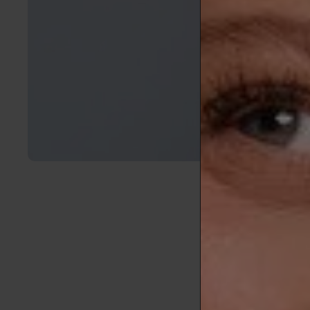
El
maquilla
irritaciones.
ideal para cu