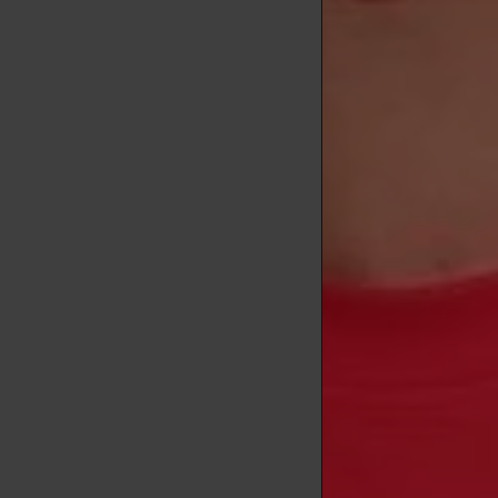
brotes. Su co
producción d
Beneficios
Composi
óxido de zin
Propied
enrojecimient
Sin frag
conservantes 
Textura 
pesadez que 
Protecci
los rayos del