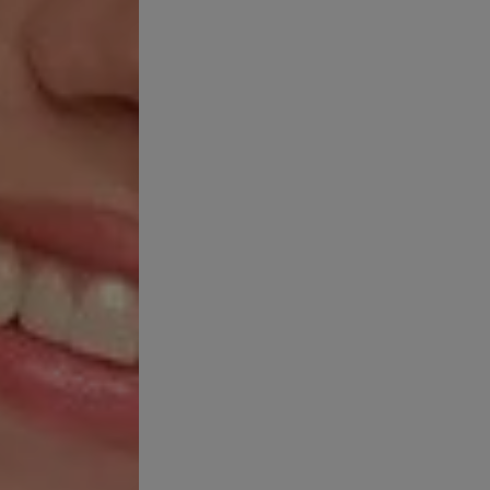
bles, cómo elegir los productos adecuados y las mejores opciones
INERAL ES
S?