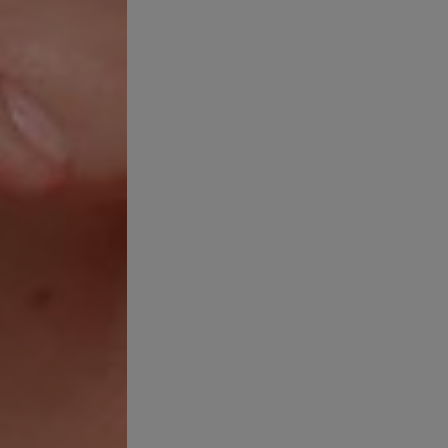
ible puede reaccionar negativamente ante diversos ingredientes q
. El maquillaje mineral, al estar formulado con ingredientes naturale
tiva. Este tipo de maquillaje no solo ayuda a mejorar la apariencia
redientes agresivos como perfumes, conservantes y aceites, el maquil