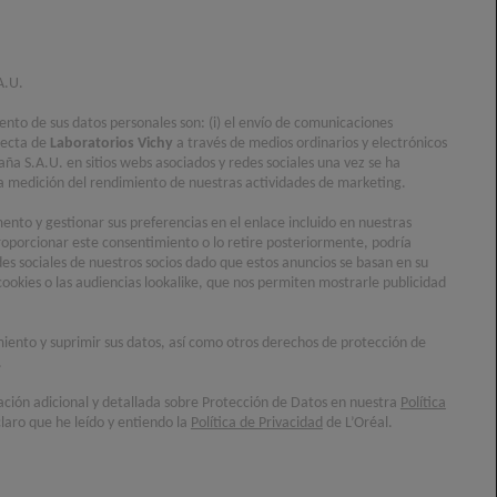
A.U.
iento de sus datos personales son: (i) el envío de comunicaciones
recta de
Laboratorios Vichy
a través de medios ordinarios y electrónicos
aña S.A.U. en sitios webs asociados y redes sociales una vez se ha
) la medición del rendimiento de nuestras actividades de marketing.
nto y gestionar sus preferencias en el enlace incluido en nuestras
oporcionar este consentimiento o lo retire posteriormente, podría
des sociales de nuestros socios dado que estos anuncios se basan en su
cookies o las audiencias lookalike, que nos permiten mostrarle publicidad
imiento y suprimir sus datos, así como otros derechos de protección de
.
ación adicional y detallada sobre Protección de Datos en nuestra
Política
laro que he leído y entiendo la
Política de Privacidad
de L’Oréal.