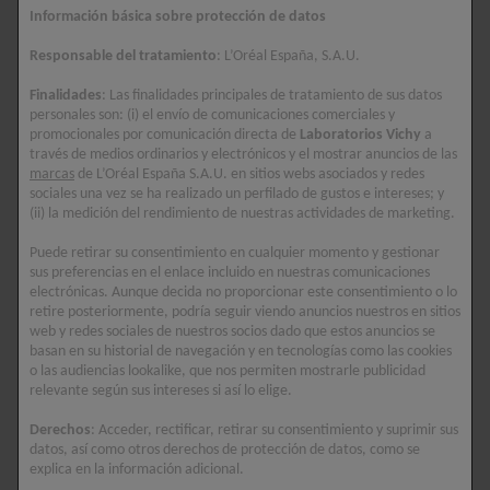
Información básica sobre protección de datos
Uno de los motivos principales de la aparición de
manchas
negras en las axilas
es la excesiva secreción de sudor. El pH
Responsable del tratamiento
: L’Oréal España, S.A.U.
de las axilas se encuentra muy por encima del valor fisiológico
Finalidades
: Las finalidades principales de tratamiento de sus datos
(5,5). En esta zona del cuerpo el ácido protector se encuentra
personales son: (i) el envío de comunicaciones comerciales y
alterado y se producen muchas bacterias. Esto ocasiona
promocionales por comunicación directa de
Laboratorios Vichy
a
irritación al sudar o al tener fricción con la ropa.
través de medios ordinarios y electrónicos y el mostrar anuncios de las
marcas
de L’Oréal España S.A.U. en sitios webs asociados y redes
sociales una vez se ha realizado un perfilado de gustos e intereses; y
Además, entre otros
factores que ocasionan manchas
(ii) la medición del rendimiento de nuestras actividades de marketing.
oscuras en las axilas,
podemos mencionar:
Puede retirar su consentimiento en cualquier momento y gestionar
sus preferencias en el enlace incluido en nuestras comunicaciones
● Irritación: bien sea por rasurar de manera inadecuada o por
electrónicas. Aunque decida no proporcionar este consentimiento o lo
alguna reacción alérgica, los efectos colaterales más seguros
retire posteriormente, podría seguir viendo anuncios nuestros en sitios
web y redes sociales de nuestros socios dado que estos anuncios se
son la aparición de
manchas oscuras
en esta zona.
basan en su historial de navegación y en tecnologías como las cookies
o las audiencias lookalike, que nos permiten mostrarle publicidad
● Exposición al sol: lo más recomendable es proteger siempre la
relevante según sus intereses si así lo elige.
piel con cremas solares.
Derechos
: Acceder, rectificar, retirar su consentimiento y suprimir sus
datos, así como otros derechos de protección de datos, como se
● Acumulación de células muertas.
explica en la información adicional.