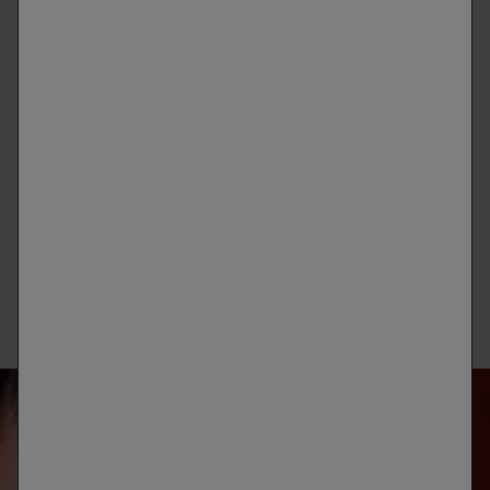
excesos de desodorantes que se acumulan en esta zona.
● Aplica crema solar protectora cuando expongas tus axilas al
sol. Puedes probar la crema
Stick Zonas Sensibles SPF 50+ de
Vichy
.
● Depilación: luego de la depilación o rasuración, aplica aloe
vera para calmar e hidratar la piel.
● También te recomendamos la
crema Tratamiento anti-
Transpirante 7 días de Vichy
para prevenir la transpiración
intensa en hombres y mujeres.