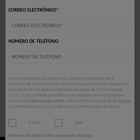
CORREO ELECTRÓNICO*
NÚMERO DE TELÉFONO
Declaro que tengo 16 años o más y deseo beneficiarme de la
recepción de comunicaciones comerciales personalizadas basadas en
el perfilado de mis gustos e intereses por parte de L’Oréal España
S.A.U.: (i) por comunicación directa en relación con los productos y
servicios de
Laboratorios Vichy
y (ii) mediante anuncios de las
marcas
de L’Oréal España S.A.U. en sitios web y redes sociales de socios.
Beneficios
E-Mail*
SMS
Selected size 50 ML
Información básica sobre protección de datos