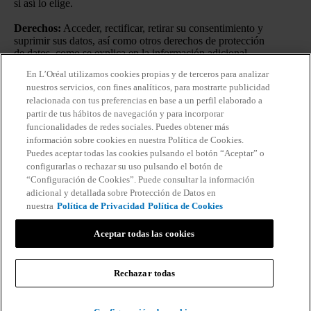
si así lo elige.
Derechos:
Acceder, rectificar, retirar su consentimiento y
suprimir sus datos, así como otros derechos de protección
de datos, como se explica en la información adicional.
En L’Oréal utilizamos cookies propias y de terceros para analizar
Información adicional:
Puede consultar la información
nuestros servicios, con fines analíticos, para mostrarte publicidad
adicional y detallada sobre Protección de Datos en nuestra
relacionada con tus preferencias en base a un perfil elaborado a
Política de Privacidad
.
Haciendo click en “Suscribirme”
partir de tus hábitos de navegación y para incorporar
declaro que he leído y entiendo la
Política de Privacidad
de
funcionalidades de redes sociales. Puedes obtener más
L’Oréal.
información sobre cookies en nuestra Política de Cookies.
Puedes aceptar todas las cookies pulsando el botón “Aceptar” o
configurarlas o rechazar su uso pulsando el botón de
“Configuración de Cookies”. Puede consultar la información
adicional y detallada sobre Protección de Datos en
nuestra
Política de Privacidad
Política de Cookies
Aceptar todas las cookies
Rechazar todas
Información del fabricante: COSMETIQUE ACTIVE INTERNATIONAL
Vichy France CAI/CAF 03 Vichy France TSA 75000 93584 ST OUEN
CEDEX FR –
[email protected]
– © VICHY INC. 2025. TODOS LOS