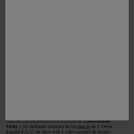
Encuentra una farmacia
Newsletter
PERMANECE EN CONTACTO
SUSCRÍBETE A LA NEWSLETTER
Correo electrónico
Declaro que tengo 16 años o más y deseo beneficiarme de
la recepción de comunicaciones comerciales personalizadas
basadas en el perfilado de mis gustos e intereses por parte
de L’Oréal España S.A.U.: (i) por comunicación directa en
relación con los productos y servicios de
Laboratorios
Vichy
y (ii) mediante anuncios de las
marcas
de L’Oréal
España S.A.U. en sitios web y redes sociales de socios.