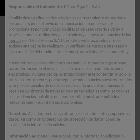
COMPRAR AHORA
Responsable del tratamiento
: L’Oréal España, S.A.U.
Finalidades
: Las finalidades principales de tratamiento de sus datos
personales son: (i) el envío de comunicaciones comerciales y
ENCUENTRA UNA
promocionales por comunicación directa de
Laboratorios Vichy
a
FARMACIA
través de medios ordinarios y electrónicos y el mostrar anuncios de las
marcas
de L’Oréal España S.A.U. en sitios webs asociados y redes
sociales una vez se ha realizado un perfilado de gustos e intereses; y
TESTADO BAJO CONTROL DERMATOLÓGICO
(ii) la medición del rendimiento de nuestras actividades de marketing.
APTO PARA PIELES SENSIBLES
Puede retirar su consentimiento en cualquier momento y gestionar
sus preferencias en el enlace incluido en nuestras comunicaciones
electrónicas. Aunque decida no proporcionar este consentimiento o lo
Descripción
retire posteriormente, podría seguir viendo anuncios nuestros en sitios
Redescubre una piel llena de vitalidad y
web y redes sociales de nuestros socios dado que estos anuncios se
basan en su historial de navegación y en tecnologías como las cookies
luminosidad con la crema de noche NEOVADIOL
o las audiencias lookalike, que nos permiten mostrarle publicidad
Rose Platinium.
relevante según sus intereses si así lo elige.
Después de los 65, la piel se vuelve más fina y
Derechos
: Acceder, rectificar, retirar su consentimiento y suprimir sus
datos, así como otros derechos de protección de datos, como se
más frágil. Como consecuencia, la piel comienza
explica en la información adicional.
a descolgarse, pierde su vitalidad y su
Información adicional
: Puede consultar la información adicional y
luminosidad natural rosada.