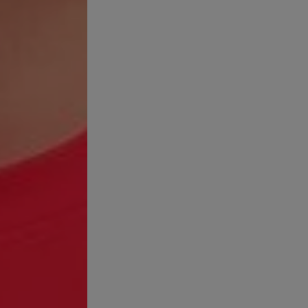
diferencia entre desodorante y antitranspirante radica en su mecan
ante
actúa sobre el olor. Contiene ingredientes que neutralizan la
as. En resumen, un desodorante no reduce la cantidad de sudor.
spirante
, como su nombre indica, actúa sobre la transpiración. Cont
 cantidad de sudor que llega a la superficie de la piel. Al reducir 
or lo tanto, el mal olor.