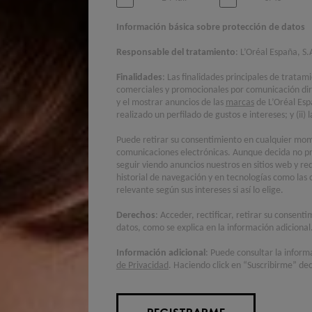
Información básica sobre protección de datos
Responsable del tratamiento
: L’Oréal España, S.
Finalidades
: Las finalidades principales de tratam
comerciales y promocionales por comunicación di
y el mostrar anuncios de las
marcas
de L’Oréal Esp
realizado un perfilado de gustos e intereses; y (ii
Puede retirar su consentimiento en cualquier mome
comunicaciones electrónicas. Aunque decida no pr
seguir viendo anuncios nuestros en sitios web y re
historial de navegación y en tecnologías como las 
relevante según sus intereses si así lo elige.
Derechos
: Acceder, rectificar, retirar su consent
datos, como se explica en la información adicional
Información adicional
: Puede consultar la inform
de Privacidad
. Haciendo click en “Suscribirme” dec