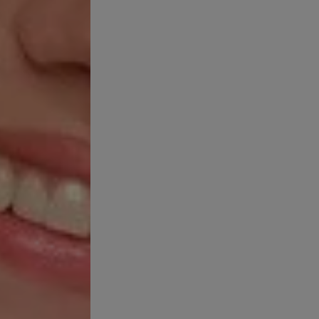
. A veces, buscamos soluciones para sentirnos más frescos y confi
iferencia entre desodorante y antitranspirante? ¿Cuándo se utiliz
udor, existen diferencias significativas entre ellos
.
¡Sigue leyendo p
fundizar en las
diferencias entre desodorante y antitrans
n es un mecanismo natural de termorregulación que permite al cu
ea por ejercicio físico o por el calor ambiental, las glándulas sudo
sí mismo, no tiene olor. El mal olor corporal se produce por la
acci
piel
. Estas bacterias descomponen el sudor, liberando compuestos 