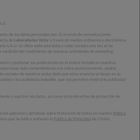
A.U.
iento de sus datos personales son: (i) el envío de comunicaciones
recta de
Laboratorios Vichy
a través de medios ordinarios y electrónicos
aña S.A.U. en sitios webs asociados y redes sociales una vez se ha
) la medición del rendimiento de nuestras actividades de marketing.
nto y gestionar sus preferencias en el enlace incluido en nuestras
oporcionar este consentimiento o lo retire posteriormente, podría
des sociales de nuestros socios dado que estos anuncios se basan en su
cookies o las audiencias lookalike, que nos permiten mostrarle publicidad
imiento y suprimir sus datos, así como otros derechos de protección de
.
ación adicional y detallada sobre Protección de Datos en nuestra
Política
laro que he leído y entiendo la
Política de Privacidad
de L’Oréal.