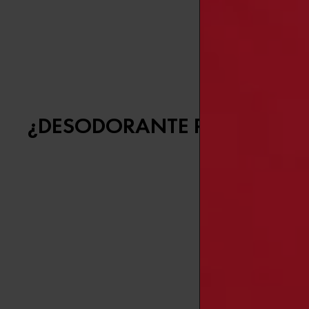
Para ilustra
enmascara el 
¿DESODORANTE PARA NO S
Es común es
hiperhidros
reducir la su
Si sufres de
tratamiento 