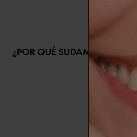
inseguridades
¿cuál es la d
controlar el s
¿POR QUÉ SUDAMOS?
Antes de pro
La sudoració
aumenta, ya s
El sudor, en 
en nuestra 