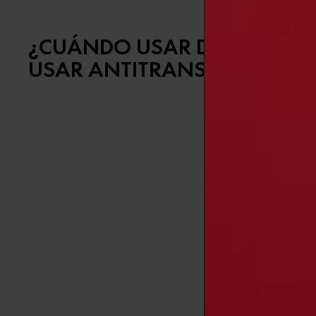
¿CUÁNDO USAR DESODORA
USAR ANTITRANSPIRANTE?
La elección 
Elige un de
●
Buscas fres
●
No sudas 
●
Prefieres p
Elige un ant
●
Buscas prot
●
Experimenta