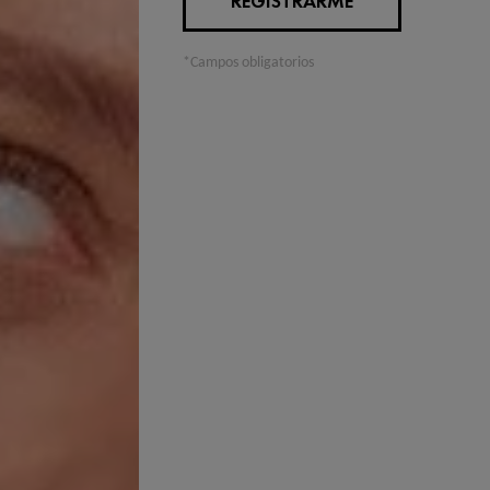
REGISTRARME
*Campos obligatorios
ios Vichy, sabemos que la sudoración es un proceso natural del