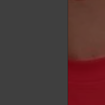
La principal 
●
El desodor
con fraganci
●
El antitran
reduciendo la
bacterias y, p