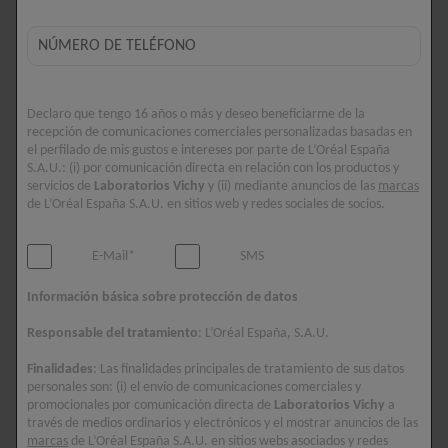
¿POR QUÉ ES IMPORTANTE
PROTEGER A LOS MÁS PEQUEÑOS
DURANTE LAS VACACIONES?
Declaro que tengo 16 años o más y deseo beneficiarme de la
recepción de comunicaciones comerciales personalizadas basadas en
el perfilado de mis gustos e intereses por parte de L’Oréal España
Durante las vacaciones con la familia, es importante utilizar
S.A.U.: (i) por comunicación directa en relación con los productos y
protección solar formulada para la piel más joven y delicada de
servicios de
Laboratorios Vichy
y (ii) mediante anuncios de las
marcas
de L’Oréal España S.A.U. en sitios web y redes sociales de socios.
los más pequeños. La piel de los niños es mucho más propensa
a sufrir daños provocados por los rayos UV como resultado de
una exposición excesiva. [1] Las glándulas sudoríparas de los
E-Mail*
SMS
bebés y los niños más pequeños no están completamente
Información básica sobre protección de datos
desarrolladas, por lo que les es más difícil regular la temperatura
de su cuerpo. Es más, la mayor parte de los daños relacionados
Responsable del tratamiento
: L’Oréal España, S.A.U.
con los rayos UV tiene lugar en la infancia y la adolescencia.
Finalidades
: Las finalidades principales de tratamiento de sus datos
Con el 87 % de los niños [2] pasando un mínimo de 3 horas al
personales son: (i) el envío de comunicaciones comerciales y
día en el exterior durante las vacaciones de verano, es
promocionales por comunicación directa de
Laboratorios Vichy
a
fundamental asegurarnos de mantener a raya los daños por
través de medios ordinarios y electrónicos y el mostrar anuncios de las
marcas
de L’Oréal España S.A.U. en sitios webs asociados y redes