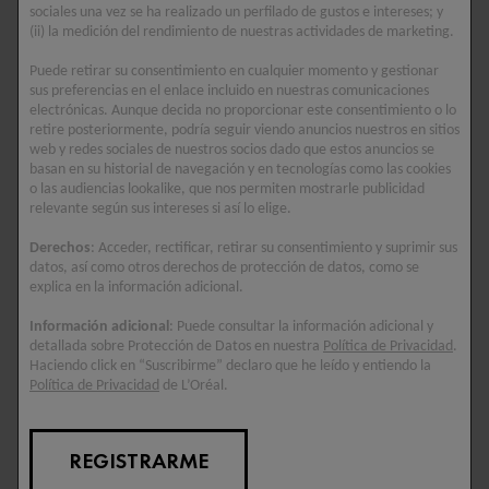
rayos UV durante estos primeros años de vida.
sociales una vez se ha realizado un perfilado de gustos e intereses; y
[1] Tubiana M. et Rouësse J. Soleil et Santé. Académie
(ii) la medición del rendimiento de nuestras actividades de marketing.
Nationale de Médecine. Rapport adopté le 4 mai 2004 au nom
Puede retirar su consentimiento en cualquier momento y gestionar
de la Commission III (Cancérologie) et d’un groupe de travail.
sus preferencias en el enlace incluido en nuestras comunicaciones
[2] Etude Vichy International Centres de santé de la peau- TNS
electrónicas. Aunque decida no proporcionar este consentimiento o lo
Sofres 2007 sur 48 541 personnes.
retire posteriormente, podría seguir viendo anuncios nuestros en sitios
web y redes sociales de nuestros socios dado que estos anuncios se
basan en su historial de navegación y en tecnologías como las cookies
o las audiencias lookalike, que nos permiten mostrarle publicidad
CUIDAR LA PIEL DE LOS NIÑOS EN
relevante según sus intereses si así lo elige.
LA PLAYA
Derechos
: Acceder, rectificar, retirar su consentimiento y suprimir sus
datos, así como otros derechos de protección de datos, como se
explica en la información adicional.
Sol, mar y arena: ¡la receta perfecta para una piel pegajosa!
Afortunadamente, la Bruma Solar Antiarena para Niños de
Información adicional
: Puede consultar la información adicional y
Vichy presenta una tecnología antiarena especialmente
detallada sobre Protección de Datos en nuestra
Política de Privacidad
.
Haciendo click en “Suscribirme” declaro que he leído y entiendo la
diseñada para padres ajetreados con hijos inquietos. La arena
Política de Privacidad
de L’Oréal.
puede eliminar parte de tu protección solar, pero la Bruma Solar
Antiarena de Vichy es de rápida absorción, por lo que ofrece
más tiempo para los juegos sin tener que preocuparte por
REGISTRARME
aplicarla una y otra vez.