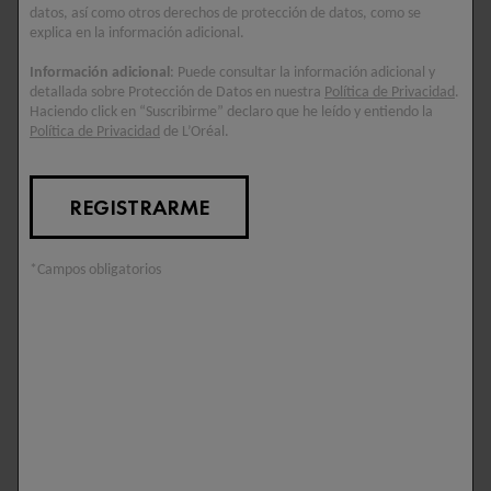
reposo. Técnicas como la meditación, el ejercicio y un buen
datos, así como otros derechos de protección de datos, como se
descanso pueden ayudar a reducir su impacto. Además, el estrés
explica en la información adicional.
crónico puede debilitar el cuero cabelludo, afectando la salud
Información adicional
: Puede consultar la información adicional y
capilar y dificultando el crecimiento del cabello.
detallada sobre Protección de Datos en nuestra
Política de Privacidad
.
Haciendo click en “Suscribirme” declaro que he leído y entiendo la
Política de Privacidad
de L’Oréal.
IDENTIFICANDO LOS TIPOS DE
REGISTRARME
CAÍDA DE PELO
*Campos obligatorios