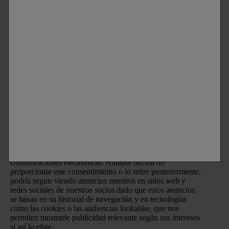
Información básica sobre protección de datos
Responsable del tratamiento:
L’Oréal España, S.A.U.
Finalidades:
Las finalidades principales de tratamiento de
sus datos personales son: (i) el envío de comunicaciones
comerciales y promocionales por comunicación directa de
Laboratorios Vichy
a través de medios ordinarios y
electrónicos y el mostrar anuncios de las
marcas
de L’Oréal
España S.A.U. en sitios webs asociados y redes sociales
una vez se ha realizado un perfilado de gustos e intereses; y
(ii) la medición del rendimiento de nuestras actividades de
marketing.
Puede retirar su consentimiento en cualquier momento y
gestionar sus preferencias en el enlace incluido en nuestras
comunicaciones electrónicas. Aunque decida no
proporcionar este consentimiento o lo retire posteriormente,
podría seguir viendo anuncios nuestros en sitios web y
redes sociales de nuestros socios dado que estos anuncios
se basan en su historial de navegación y en tecnologías
como las cookies o las audiencias lookalike, que nos
permiten mostrarle publicidad relevante según sus intereses
si así lo elige.