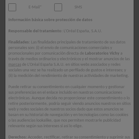
tratamiento adecuado, ya que puede deberse a múltiples
E-Mail*
SMS
factores. Identificar la causa permite abordar el problema de
manera efectiva y prevenir su progresión. A continuación,
Información básica sobre protección de datos
analizaremos las causas más comunes de la caída del cabello,
Responsable del tratamiento
: L’Oréal España, S.A.U.
algunas de las cuales podrían sorprenderte.
Finalidades
: Las finalidades principales de tratamiento de sus datos
Factores genéticos y hormonales
personales son: (i) el envío de comunicaciones comerciales y
promocionales por comunicación directa de
Laboratorios Vichy
a
La alopecia androgenética es la principal causa de la pérdida
través de medios ordinarios y electrónicos y el mostrar anuncios de las
de cabello en hombres y mujeres. En los hombres, se manifiesta
marcas
de L’Oréal España S.A.U. en sitios webs asociados y redes
sociales una vez se ha realizado un perfilado de gustos e intereses; y
con entradas o pérdida en la coronilla; en las mujeres, con un
(ii) la medición del rendimiento de nuestras actividades de marketing.
adelgazamiento general. Esta condición está ligada a la
sensibilidad hormonal y varía según la genética de cada
Puede retirar su consentimiento en cualquier momento y gestionar
sus preferencias en el enlace incluido en nuestras comunicaciones
persona.
electrónicas. Aunque decida no proporcionar este consentimiento o lo
retire posteriormente, podría seguir viendo anuncios nuestros en sitios
Caída de pelo por estrés
web y redes sociales de nuestros socios dado que estos anuncios se
basan en su historial de navegación y en tecnologías como las cookies
El estrés puede ser un factor clave en por qué se cae el pelo, ya
o las audiencias lookalike, que nos permiten mostrarle publicidad
que puede desencadenar el efluvio telógeno, una caída
relevante según sus intereses si así lo elige.
temporal provocada por un aumento de folículos en fase de
Derechos
: Acceder, rectificar, retirar su consentimiento y suprimir sus