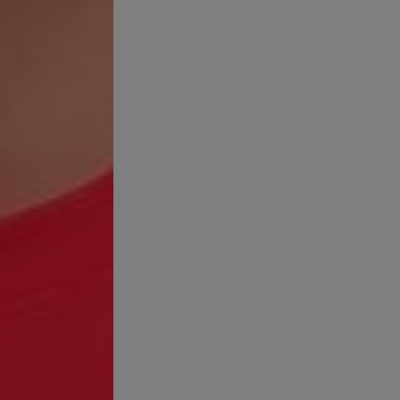
CCIONES*
RESIDUALES*
res entre 25 y 40 años) tras 8 semanas de uso, dos veces al día.