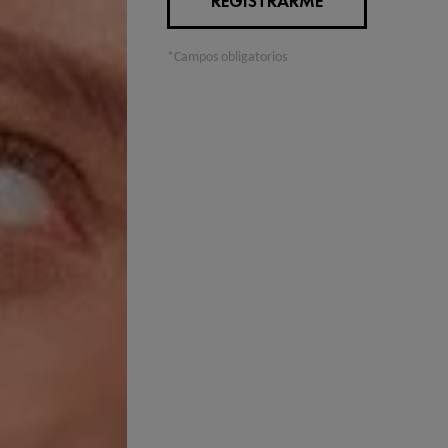
REGISTRARME
*Campos obligatorios
Ingredientes 
AGU
El ag
forta
ÁCI
Ayud
Composición
AQUA / WAT