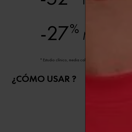
IMPERFE
-27
%
MARCAS 
* Estudio clínico, media calculada en el panel (55 muje
¿CÓMO USAR ?