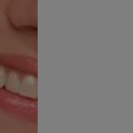
DENAT. ● H
GLYCOL ● GL
AMMONIUM P
LAUROYL SA
GLYCINE ● C
RESORCINOL
ETHYLENEDIA
PERLITE ● SI
POLOXAMER 
XANTHAN GU
CROSSPOLYME
FRAGRANCE
LAS LISTAS 
COMPOSICIÓ
ACTUALIZAN 
LISTA DE IN
PRODUCTO P