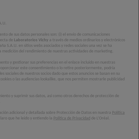
5,0/5 (1 Reseñas)
A.U.
iento de sus datos personales son: (i) el envío de comunicaciones
 50 ML
recta de
Laboratorios Vichy
a través de medios ordinarios y electrónicos
aña S.A.U. en sitios webs asociados y redes sociales una vez se ha
ENCUENTRA UNA
) la medición del rendimiento de nuestras actividades de marketing.
R AHORA
FARMACIA
nto y gestionar sus preferencias en el enlace incluido en nuestras
oporcionar este consentimiento o lo retire posteriormente, podría
des sociales de nuestros socios dado que estos anuncios se basan en su
cookies o las audiencias lookalike, que nos permiten mostrarle publicidad
a adultos con piel propensa a las imperfecciones,
on ingredientes activos antimperfecciones (ácido
imiento y suprimir sus datos, así como otros derechos de protección de
.
HA) está enriquecido con una nueva tecnología (Air
 Resorcinol) para una acción eficaz en la
ación adicional y detallada sobre Protección de Datos en nuestra
Política
laro que he leído y entiendo la
Política de Privacidad
de L’Oréal.
 marcas y brillos. Día tras día, las imperfecciones
ejando paso a una piel saludable, radiante y