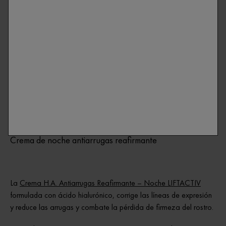
Tratamiento antiarrugas para el contorno de ojos
LIFTACTIV Tratamiento de Ojos H.A. Antiarrugas Reafirmante
corrige las arrugas y las patas de gallo y reduce visiblemente las
ojeras y las bolsas.
Crema de noche antiarrugas reafirmante
La
Crema H.A. Antiarrugas Reafirmante – Noche LIFTACTIV
formulada con ácido hialurónico, corrige las líneas de expresión
y reduce las arrugas y combate la pérdida de firmeza del rostro.