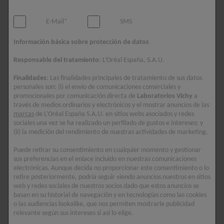
El
microbioma
es el conjunto de todos los microorganismos
E-Mail*
SMS
que colonizan un macroorganismo, es decir, un ser humano u
otro organismo vivo. Se trata principalmente de diferentes tipos
Información básica sobre protección de datos
de
bacterias
, pero también incluye ciertos
virus, hongos y
Responsable del tratamiento
: L’Oréal España, S.A.U.
levaduras
. Lo que al principio puede parecer un poco extraño
es esencial para nuestro bienestar físico. Los microorganismos
Finalidades
: Las finalidades principales de tratamiento de sus datos
colonizan todo el cuerpo, pero se encuentran principalmente en
personales son: (i) el envío de comunicaciones comerciales y
promocionales por comunicación directa de
Laboratorios Vichy
a
el
tubo digestivo
(flora intestinal) y en la
piel
(flora cutánea).
través de medios ordinarios y electrónicos y el mostrar anuncios de las
El microbioma intestinal influye considerablemente en la
marcas
de L’Oréal España S.A.U. en sitios webs asociados y redes
digestión y el sistema inmunitario. Si el microbioma está
sociales una vez se ha realizado un perfilado de gustos e intereses; y
(ii) la medición del rendimiento de nuestras actividades de marketing.
equilibrado, un gran número de las llamadas bacterias buenas
mantienen bajo control a las bacterias potencialmente nocivas.
Puede retirar su consentimiento en cualquier momento y gestionar
sus preferencias en el enlace incluido en nuestras comunicaciones
electrónicas. Aunque decida no proporcionar este consentimiento o lo
retire posteriormente, podría seguir viendo anuncios nuestros en sitios
El microbioma de la piel
web y redes sociales de nuestros socios dado que estos anuncios se
basan en su historial de navegación y en tecnologías como las cookies
o las audiencias lookalike, que nos permiten mostrarle publicidad
relevante según sus intereses si así lo elige.
Al igual que en el intestino, las bacterias buenas de la piel