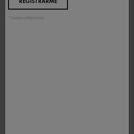
REGISTRARME
*Campos obligatorios
DERCOS
DERCOS
CHAMPÚ
RECARGA DE CHAMPÚ
ACONDICIONADOR
DS ANTICASPA
ANTICASPA DS 2 EN 1
CABELLO NORMAL A
GRASO
Elimina la caspa desde la
primera aplicación y
Elimina el 100% de la caspa
reequilibra el microbioma del
visible, con 6 semanas de
cuero cabelludo.
eficacia antirreaparición.
5/5
4/5