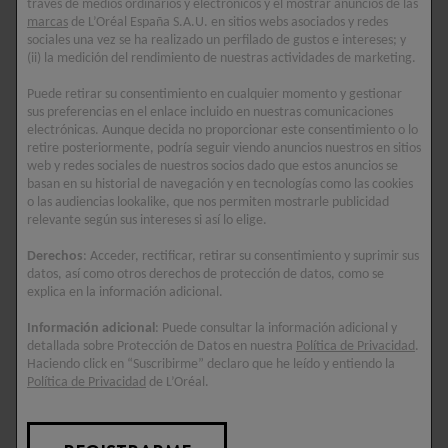
través de medios ordinarios y electrónicos y el mostrar anuncios de las
Reduce la caspa y controla
microbioma y a eliminar la
marcas
de L’Oréal España S.A.U. en sitios webs asociados y redes
el exceso de sebo, dejando
caspa.
sociales una vez se ha realizado un perfilado de gustos e intereses; y
el cabello graso limpio y
(ii) la medición del rendimiento de nuestras actividades de marketing.
fresco desde el primer uso.
Puede retirar su consentimiento en cualquier momento y gestionar
5/5
sus preferencias en el enlace incluido en nuestras comunicaciones
electrónicas. Aunque decida no proporcionar este consentimiento o lo
5/5
retire posteriormente, podría seguir viendo anuncios nuestros en sitios
web y redes sociales de nuestros socios dado que estos anuncios se
basan en su historial de navegación y en tecnologías como las cookies
o las audiencias lookalike, que nos permiten mostrarle publicidad
relevante según sus intereses si así lo elige.
Derechos
: Acceder, rectificar, retirar su consentimiento y suprimir sus
datos, así como otros derechos de protección de datos, como se
explica en la información adicional.
Información adicional
: Puede consultar la información adicional y
detallada sobre Protección de Datos en nuestra
Política de Privacidad
.
Haciendo click en “Suscribirme” declaro que he leído y entiendo la
Política de Privacidad
de L’Oréal.