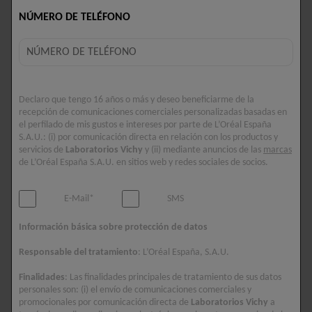
6 PRODUCTOS
NÚMERO DE TELÉFONO
Declaro que tengo 16 años o más y deseo beneficiarme de la
recepción de comunicaciones comerciales personalizadas basadas en
el perfilado de mis gustos e intereses por parte de L’Oréal España
S.A.U.: (i) por comunicación directa en relación con los productos y
servicios de
Laboratorios Vichy
y (ii) mediante anuncios de las
marcas
de L’Oréal España S.A.U. en sitios web y redes sociales de socios.
E-Mail*
SMS
Información básica sobre protección de datos
Responsable del tratamiento
: L’Oréal España, S.A.U.
DERCOS
DERCOS
DS CHAMPÚ
ANTICASPA DS
Finalidades
: Las finalidades principales de tratamiento de sus datos
ANTICASPA CABELLO
CABELLO SECO
personales son: (i) el envío de comunicaciones comerciales y
NORMAL A GRASO
promocionales por comunicación directa de
Laboratorios Vichy
a
Ayuda a mantener el